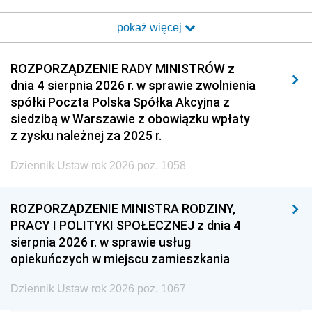
2017
2016
2015
pokaż więcej
2014
2013
2012
2011
2010
2009
ROZPORZĄDZENIE RADY MINISTRÓW z
dnia 4 sierpnia 2026 r. w sprawie zwolnienia
2008
2007
2006
spółki Poczta Polska Spółka Akcyjna z
2005
2004
2003
siedzibą w Warszawie z obowiązku wpłaty
z zysku należnej za 2025 r.
2002
2001
2000
Dziennik Ustaw rok 2026 poz. 1058
1999
1998
1997
1996
1995
1994
ROZPORZĄDZENIE MINISTRA RODZINY,
1993
1992
1991
PRACY I POLITYKI SPOŁECZNEJ z dnia 4
sierpnia 2026 r. w sprawie usług
1990
1989
1988
opiekuńczych w miejscu zamieszkania
1987
1986
1985
Dziennik Ustaw rok 2026 poz. 1067
1984
1983
1982