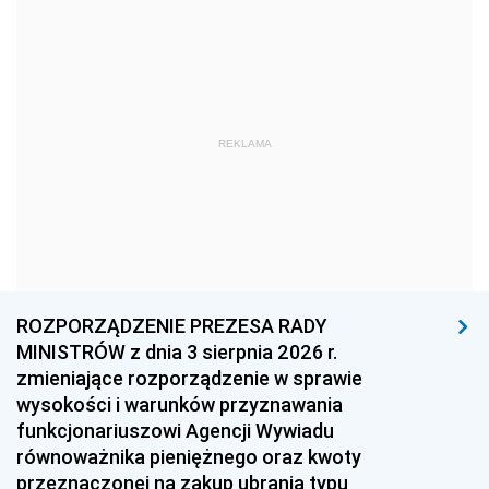
1981
1980
1979
1978
1977
1976
1975
1974
1973
1972
1971
1970
REKLAMA
1969
1968
1967
1966
1965
1964
1963
1962
1961
1960
1959
1958
1957
1956
1955
ROZPORZĄDZENIE PREZESA RADY
MINISTRÓW z dnia 3 sierpnia 2026 r.
1954
1953
1952
zmieniające rozporządzenie w sprawie
1951
1950
1949
wysokości i warunków przyznawania
funkcjonariuszowi Agencji Wywiadu
1948
1947
1946
równoważnika pieniężnego oraz kwoty
1945
1944
1939
przeznaczonej na zakup ubrania typu