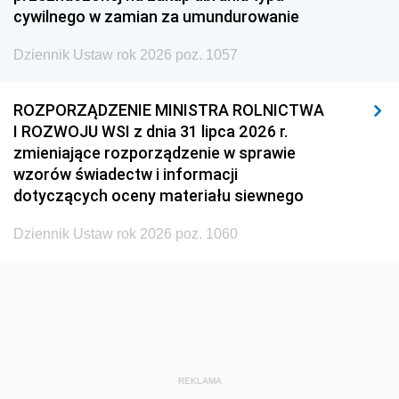
cywilnego w zamian za umundurowanie
1938
1937
1936
Dziennik Ustaw rok 2026 poz. 1057
1935
1934
1933
1932
1931
1930
ROZPORZĄDZENIE MINISTRA ROLNICTWA
1929
1928
1927
I ROZWOJU WSI z dnia 31 lipca 2026 r.
zmieniające rozporządzenie w sprawie
1926
1925
1924
wzorów świadectw i informacji
1923
1922
1921
dotyczących oceny materiału siewnego
1920
1919
1918
Dziennik Ustaw rok 2026 poz. 1060
REKLAMA