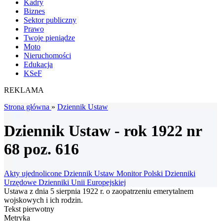
Kadry
Biznes
Sektor publiczny
Prawo
Twoje pieniądze
Moto
Nieruchomości
Edukacja
KSeF
REKLAMA
Strona główna
»
Dziennik Ustaw
Dziennik Ustaw - rok 1922 nr
68 poz. 616
Akty ujednolicone
Dziennik Ustaw
Monitor Polski
Dzienniki
Urzędowe
Dzienniki Unii Europejskiej
Ustawa z dnia 5 sierpnia 1922 r. o zaopatrzeniu emerytalnem
wojskowych i ich rodzin.
Tekst pierwotny
Metryka