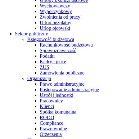
Urlopy okolicznościowe
Wychowawczy
Wypoczynkowy
Zwolnienia od pracy
Urlop bezpłatny
Urlop ojcowski
Sektor publiczny
Księgowość budżetowa
Rachunkowość budżetowa
Sprawozdawczość
Podatki
Kadry i płace
ZUS
Zamówienia publiczne
Organizacja
Prawo administracyjne
Postępowanie administracyjne
Ustrój i jednostki
Pracownicy
Klienci
Spółka komunalna
RODO
Compliance
Prawo wodne
Orzeczenia