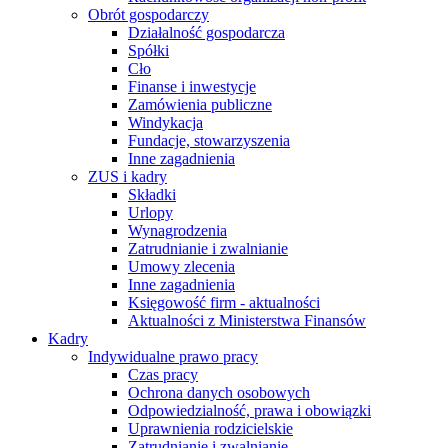
Obrót gospodarczy
Działalność gospodarcza
Spółki
Cło
Finanse i inwestycje
Zamówienia publiczne
Windykacja
Fundacje, stowarzyszenia
Inne zagadnienia
ZUS i kadry
Składki
Urlopy
Wynagrodzenia
Zatrudnianie i zwalnianie
Umowy zlecenia
Inne zagadnienia
Księgowość firm - aktualności
Aktualności z Ministerstwa Finansów
Kadry
Indywidualne prawo pracy
Czas pracy
Ochrona danych osobowych
Odpowiedzialność, prawa i obowiązki
Uprawnienia rodzicielskie
Zatrudnianie i zwalnianie