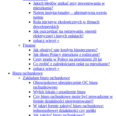
Jakich błędów unikać przy inwestowaniu w
mieszkania?
Najem instytucjonalny – alternatywna wersja
najmu
Rola inicjatyw ekologicznych w firmach
deweloperskich
Jak oszczędzać na ogrzewaniu, energii
elektrycznej i innych opłatach?
zobacz więcej »
Finanse
Jak obniżyć ratę kredytu hipotecznego?
Jak długo Polacy mieszkają z rodzicami?
Ceny prądu w Polsce na przestrzeni 20 lat
Co zrobić z zaległościami opłat za mieszkanie?
zobacz więcej »
Biura rachunkowe
Zakładam biuro rachunkowe
Obowiązkowe ubezpieczenie OC biura
rachunkowego
Wybór lokalu i urządzenie biura
Czy biuro rachunkowe może być prowadzone w
formie działalności nierejestrowanej?
W jakiej formie założyć biuro rachunkowe:
jednoosobowej działalności czy spółki
Jak założyć biuro rachunkowe?