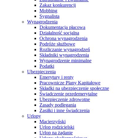
Zakaz konkurencji
Mobbing
Sygnalista
Wynagrodzenia
Dokumentacja płacowa
Działalność socjalna
Ochrona wynagrodzenia
Podróże służbowe
Rozliczanie wynagrodzeń
Składniki wynagrodzenia
Wynagrodzenie minimalne
Podatki
Ubezpieczenia
Emerytury i renty
Pracownicze Plany Kapitałowe
Składki na ubezpieczenie społeczne
Świadczenie przedemerytalne
Ubezpieczenie zdrowotne
Zasady podlegania
Zasiłki i inne świadczenia
Urlopy
Macierzyński
Urlop rodzicielski
Urlop na żądanie