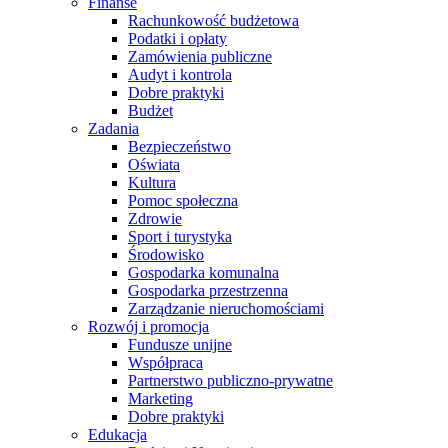
Finanse
Rachunkowość budżetowa
Podatki i opłaty
Zamówienia publiczne
Audyt i kontrola
Dobre praktyki
Budżet
Zadania
Bezpieczeństwo
Oświata
Kultura
Pomoc społeczna
Zdrowie
Sport i turystyka
Środowisko
Gospodarka komunalna
Gospodarka przestrzenna
Zarządzanie nieruchomościami
Rozwój i promocja
Fundusze unijne
Współpraca
Partnerstwo publiczno-prywatne
Marketing
Dobre praktyki
Edukacja