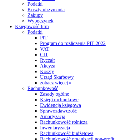
Podatki
Koszty utrzymania
Zakupy
Wypoczynek
Księgowość firm
Podatki
PIT
Program do rozliczenia PIT 2022
VAT
CIT
Ryczałt
Akcyza
Koszty
Urząd Skarbowy
zobacz więcej »
Rachunkowość
Zasady ogólne
Księgi rachunkowe
Ewidencja księgowa
Sprawozdawczość
Amortyzacja
Rachunkowość rolnicza
Inwentaryzacja
Rachunkowość budżetowa
Rachunkowość organizacji non-profit