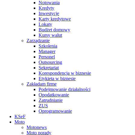
Notowania
Kredyty
Inwestycje
Karty kredytowe
Lokaty
Budżet domowy
Kursy walut
Zarządzanie
Szkolenia
Manager
Personel
Outsourcing
Sekretariat
Korespondencja w biznesie
Etykieta w biznesie
Zakładam firmę
Podejmowanie działalności
Opodatkowanie
Zatrudnianie
ZUS
Oprogramowanie
KSeF
Moto
Motonews
Moto porady