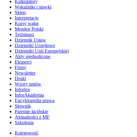
Kalkulatory
Wskaźniki i stawki
Sklep
Interpretacje
Kursy walut
Monitor Polski
Terminarz
Dziennik Ustaw
Dzienniki Urzędowe
Dzienniki Unii Europejskiej
Akty ujednolicone
Eksperci
Firmy
Newsletter
Druki
Wzory umów
Inforlex
InforAkademia
Encyklopedia prawa
Słownik
Paremie łacińskie
Aktualności z MF
Szkolenia
Księgowość