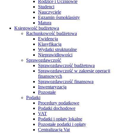
Rodzice i Uczniowie
Studenci
Nauczyciele
Egzamin ósmoklasisty
Matura
Księgowość budżetowa
Rachunkowość budżetowa
Ewidencja
Klasyfikacja
Wydatki strukturalne
Nieprawidłowości
Sprawozdawczość
Sprawozdawczość budżetowa
Sprawozdawczość w zakresie operacji
finansowych
Sprawozdawczość finansowa
Inwentaryzacja
Pozostałe
Podatki
Procedury podatkowe
Podatki dochodowe
VAT
Podatki i opłaty lokalne
Pozostałe podatki i opłaty
Centralizacja Vat