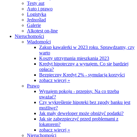
Testy aut
Auto i prawo
Logistyka
Jednoślad
Galerie
Alkotest on-line
Nieruchomości
Wiadomości
Zakup kawalerki w 2023 roku. Sprawdzamy, czy
warto
Koszty utrzymania mieszkania 2023
Kredyt hipoteczny a wynajem. Co się bardziej
opłaca?
Bezpieczny Kredyt 2% - symulacja korzyści
zobacz więcej »
Prawo
Wynajem pokoju - przepisy. Na co trzeba
uważać?
Czy wykreślenie hipoteki bez zgody banku jest
możliwe?
Jak mały deweloper może obniżyć podatki?
Jak się zabezpieczyć przed problemami z
lokatorem?
zobacz więcej »
Nieruchomości