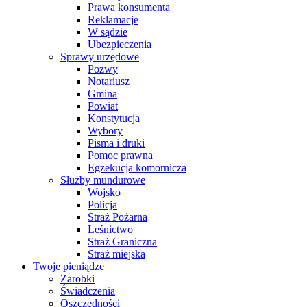
Prawa konsumenta
Reklamacje
W sądzie
Ubezpieczenia
Sprawy urzędowe
Pozwy
Notariusz
Gmina
Powiat
Konstytucja
Wybory
Pisma i druki
Pomoc prawna
Egzekucja komornicza
Służby mundurowe
Wojsko
Policja
Straż Pożarna
Leśnictwo
Straż Graniczna
Straż miejska
Twoje pieniądze
Zarobki
Świadczenia
Oszczędności