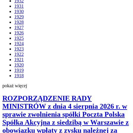
1932
1931
1930
1929
1928
1927
1926
1925
1924
1923
1922
1921
1920
1919
1918
pokaż więcej
ROZPORZĄDZENIE RADY
MINISTRÓW z dnia 4 sierpnia 2026 r. w
sprawie zwolnienia spółki Poczta Polska
Spółka Akcyjna z siedzibą w Warszawie z
obowiązku wpłaty z zysku należnej za