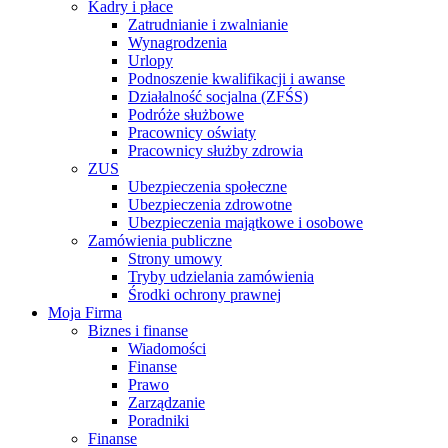
Kadry i płace
Zatrudnianie i zwalnianie
Wynagrodzenia
Urlopy
Podnoszenie kwalifikacji i awanse
Działalność socjalna (ZFŚS)
Podróże służbowe
Pracownicy oświaty
Pracownicy służby zdrowia
ZUS
Ubezpieczenia społeczne
Ubezpieczenia zdrowotne
Ubezpieczenia majątkowe i osobowe
Zamówienia publiczne
Strony umowy
Tryby udzielania zamówienia
Środki ochrony prawnej
Moja Firma
Biznes i finanse
Wiadomości
Finanse
Prawo
Zarządzanie
Poradniki
Finanse