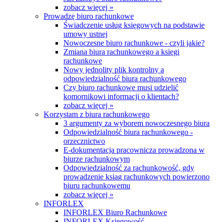
zobacz więcej »
Prowadzę biuro rachunkowe
Świadczenie usług księgowych na podstawie
umowy ustnej
Nowoczesne biuro rachunkowe - czyli jakie?
Zmiana biura rachunkowego a księgi
rachunkowe
Nowy jednolity plik kontrolny a
odpowiedzialność biura rachunkowego
Czy biuro rachunkowe musi udzielić
komornikowi informacji o klientach?
zobacz więcej »
Korzystam z biura rachunkowego
3 argumenty za wyborem nowoczesnego biura
Odpowiedzialność biura rachunkowego -
orzecznictwo
E-dokumentacja pracownicza prowadzona w
biurze rachunkowym
Odpowiedzialność za rachunkowość, gdy
prowadzenie ksiąg rachunkowych powierzono
biuru rachunkowemu
zobacz więcej »
INFORLEX
INFORLEX Biuro Rachunkowe
INFORLEX Księgowość