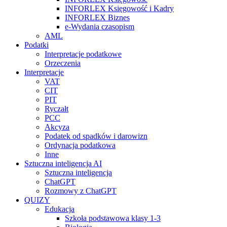
INFORLEX Księgowość i Kadry
INFORLEX Biznes
e-Wydania czasopism
AML
Podatki
Interpretacje podatkowe
Orzeczenia
Interpretacje
VAT
CIT
PIT
Ryczałt
PCC
Akcyza
Podatek od spadków i darowizn
Ordynacja podatkowa
Inne
Sztuczna inteligencja AI
Sztuczna inteligencja
ChatGPT
Rozmowy z ChatGPT
QUIZY
Edukacja
Szkoła podstawowa klasy 1-3