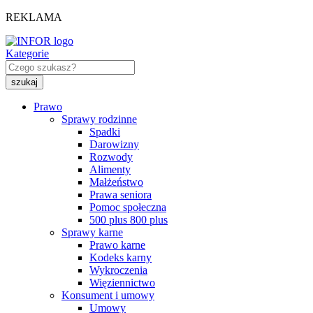
REKLAMA
Kategorie
Prawo
Sprawy rodzinne
Spadki
Darowizny
Rozwody
Alimenty
Małżeństwo
Prawa seniora
Pomoc społeczna
500 plus 800 plus
Sprawy karne
Prawo karne
Kodeks karny
Wykroczenia
Więziennictwo
Konsument i umowy
Umowy