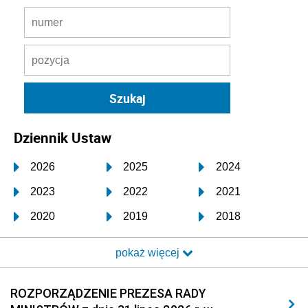
Dziennik Ustaw
2026
2025
2024
2023
2022
2021
2020
2019
2018
2017
2016
2015
pokaż więcej
2014
2013
2012
2011
2010
2009
ROZPORZĄDZENIE PREZESA RADY