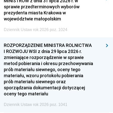
MINISTRÓW z dnia 31 lipca 2026 r. w
2008
2007
2006
sprawie przedterminowych wyborów
2005
2004
2003
prezydenta miasta Krakowa w
województwie małopolskim
2002
2001
2000
Dziennik Ustaw rok 2026 poz. 1024
1999
1998
1997
1996
1995
1994
ROZPORZĄDZENIE MINISTRA ROLNICTWA
1993
1992
1991
I ROZWOJU WSI z dnia 29 lipca 2026 r.
zmieniające rozporządzenie w sprawie
1990
1989
1988
metod pobierania i okresu przechowywania
1987
1986
1985
prób materiału siewnego, oceny tego
materiału, wzoru protokołu pobierania
1984
1983
1982
prób materiału siewnego oraz
1981
1980
1979
sporządzania dokumentacji dotyczącej
oceny tego materiału
1978
1977
1976
1975
1974
1973
Dziennik Ustaw rok 2026 poz. 1041
1972
1971
1970