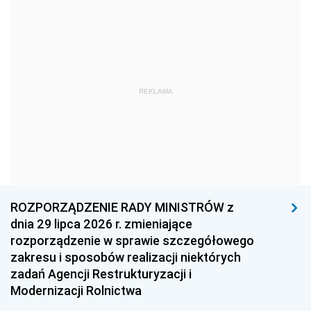
1969
1968
1967
1966
1965
1964
1963
1962
1961
REKLAMA
1960
1959
1958
1957
1956
1955
1954
1953
1952
1951
1950
1949
1948
1947
1946
ROZPORZĄDZENIE RADY MINISTRÓW z
1945
1944
1939
dnia 29 lipca 2026 r. zmieniające
rozporządzenie w sprawie szczegółowego
1938
1937
1936
zakresu i sposobów realizacji niektórych
1935
1934
1933
zadań Agencji Restrukturyzacji i
Modernizacji Rolnictwa
1932
1931
1930