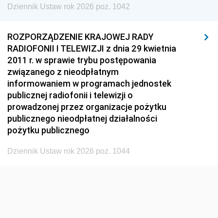
Dziennik Ustaw rok 2026 poz. 1042
1929
1928
1927
1926
1925
1924
ROZPORZĄDZENIE KRAJOWEJ RADY
1923
1922
1921
RADIOFONII I TELEWIZJI z dnia 29 kwietnia
2011 r. w sprawie trybu postępowania
1920
1919
1918
związanego z nieodpłatnym
informowaniem w programach jednostek
publicznej radiofonii i telewizji o
prowadzonej przez organizacje pożytku
publicznego nieodpłatnej działalności
pożytku publicznego
Dziennik Ustaw rok 2026 poz. 1044