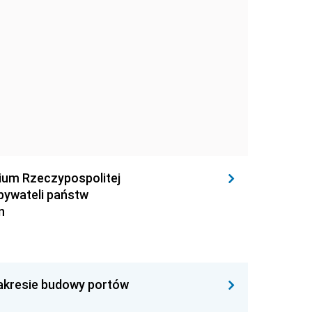
rium Rzeczypospolitej
obywateli państw
n
zakresie budowy portów