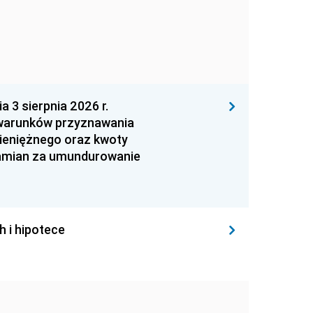
 sierpnia 2026 r.
 warunków przyznawania
ieniężnego oraz kwoty
zamian za umundurowanie
h i hipotece