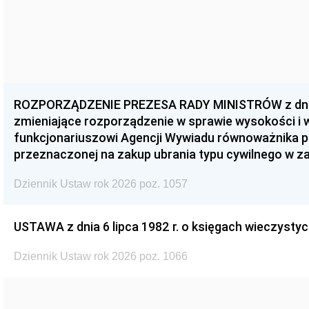
ROZPORZĄDZENIE PREZESA RADY MINISTRÓW z dnia 3
zmieniające rozporządzenie w sprawie wysokości i
funkcjonariuszowi Agencji Wywiadu równoważnika p
przeznaczonej na zakup ubrania typu cywilnego w 
Dziennik Ustaw rok 2026 poz. 1057
USTAWA z dnia 6 lipca 1982 r. o księgach wieczystyc
Dziennik Ustaw rok 2026 poz. 1066