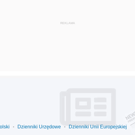
olski
Dzienniki Urzędowe
Dzienniki Unii Europejskiej