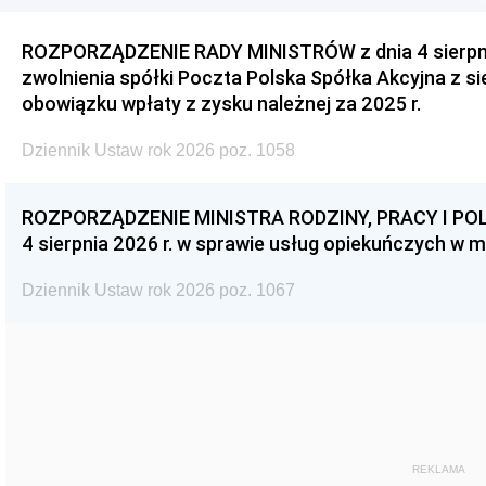
ROZPORZĄDZENIE RADY MINISTRÓW z dnia 4 sierpnia
zwolnienia spółki Poczta Polska Spółka Akcyjna z s
obowiązku wpłaty z zysku należnej za 2025 r.
Dziennik Ustaw rok 2026 poz. 1058
ROZPORZĄDZENIE MINISTRA RODZINY, PRACY I POL
4 sierpnia 2026 r. w sprawie usług opiekuńczych w 
Dziennik Ustaw rok 2026 poz. 1067
REKLAMA