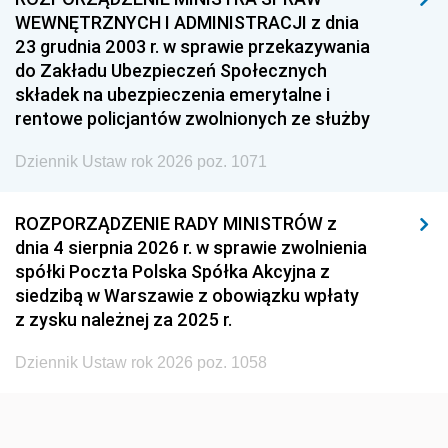
WEWNĘTRZNYCH I ADMINISTRACJI z dnia
1954
1953
1952
23 grudnia 2003 r. w sprawie przekazywania
1951
1950
1949
do Zakładu Ubezpieczeń Społecznych
składek na ubezpieczenia emerytalne i
1948
1947
1946
rentowe policjantów zwolnionych ze służby
1945
1944
1939
Dziennik Ustaw rok 2026 poz. 1071
1938
1937
1936
1935
1934
1933
ROZPORZĄDZENIE RADY MINISTRÓW z
dnia 4 sierpnia 2026 r. w sprawie zwolnienia
1932
1931
1930
spółki Poczta Polska Spółka Akcyjna z
1929
1928
1927
siedzibą w Warszawie z obowiązku wpłaty
z zysku należnej za 2025 r.
1926
1925
1924
1923
1922
1921
Dziennik Ustaw rok 2026 poz. 1058
1920
1919
1918