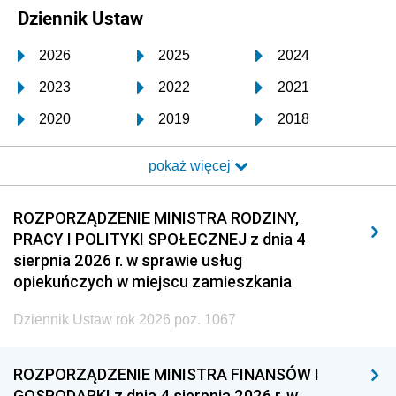
Dziennik Ustaw
2026
2025
2024
2023
2022
2021
2020
2019
2018
2017
2016
2015
pokaż więcej
2014
2013
2012
2011
2010
2009
ROZPORZĄDZENIE MINISTRA RODZINY,
PRACY I POLITYKI SPOŁECZNEJ z dnia 4
2008
2007
2006
sierpnia 2026 r. w sprawie usług
2005
2004
2003
opiekuńczych w miejscu zamieszkania
2002
2001
2000
Dziennik Ustaw rok 2026 poz. 1067
1999
1998
1997
ROZPORZĄDZENIE MINISTRA FINANSÓW I
1996
1995
1994
GOSPODARKI z dnia 4 sierpnia 2026 r. w