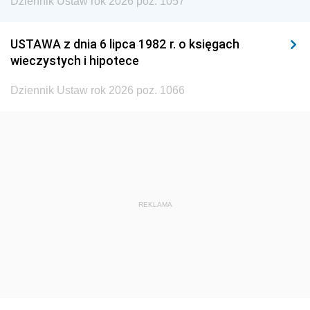
Dziennik Ustaw rok 2026 poz. 1057
1935
1934
1933
1932
1931
1930
USTAWA z dnia 6 lipca 1982 r. o księgach
1929
1928
1927
wieczystych i hipotece
1926
1925
1924
Dziennik Ustaw rok 2026 poz. 1066
1923
1922
1921
1920
1919
1918
REKLAMA