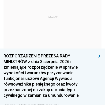
1975
1974
1973
1972
1971
1970
REKLAMA
1969
1968
1967
1966
1965
1964
1963
1962
1961
1960
1959
1958
1957
1956
1955
ROZPORZĄDZENIE PREZESA RADY
MINISTRÓW z dnia 3 sierpnia 2026 r.
1954
1953
1952
zmieniające rozporządzenie w sprawie
1951
1950
1949
wysokości i warunków przyznawania
funkcjonariuszowi Agencji Wywiadu
1948
1947
1946
równoważnika pieniężnego oraz kwoty
1945
1944
1939
przeznaczonej na zakup ubrania typu
cywilnego w zamian za umundurowanie
1938
1937
1936