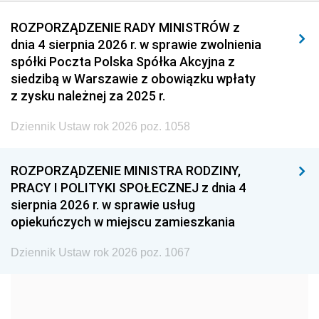
2011
2010
2009
ROZPORZĄDZENIE RADY MINISTRÓW z
dnia 4 sierpnia 2026 r. w sprawie zwolnienia
2008
2007
2006
spółki Poczta Polska Spółka Akcyjna z
2005
2004
2003
siedzibą w Warszawie z obowiązku wpłaty
z zysku należnej za 2025 r.
2002
2001
2000
Dziennik Ustaw rok 2026 poz. 1058
1999
1998
1997
1996
1995
1994
ROZPORZĄDZENIE MINISTRA RODZINY,
1993
1992
1991
PRACY I POLITYKI SPOŁECZNEJ z dnia 4
sierpnia 2026 r. w sprawie usług
1990
1989
1988
opiekuńczych w miejscu zamieszkania
1987
1986
1985
Dziennik Ustaw rok 2026 poz. 1067
1984
1983
1982
1981
1980
1979
1978
1977
1976