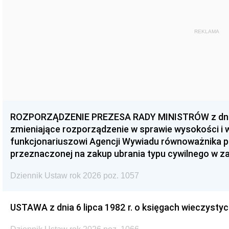
REKLAMA
ROZPORZĄDZENIE PREZESA RADY MINISTRÓW z dnia 3
zmieniające rozporządzenie w sprawie wysokości i
funkcjonariuszowi Agencji Wywiadu równoważnika p
przeznaczonej na zakup ubrania typu cywilnego w 
Dziennik Ustaw rok 2026 poz. 1057
USTAWA z dnia 6 lipca 1982 r. o księgach wieczystyc