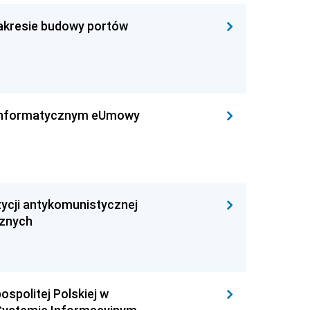
zakresie budowy portów
leinformatycznym eUmowy
ycji antykomunistycznej
cznych
ospolitej Polskiej w