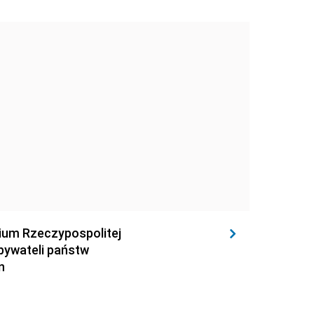
rium Rzeczypospolitej
obywateli państw
n