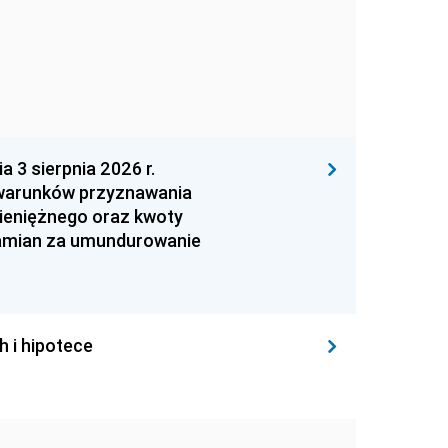
 sierpnia 2026 r.
 warunków przyznawania
ieniężnego oraz kwoty
zamian za umundurowanie
h i hipotece