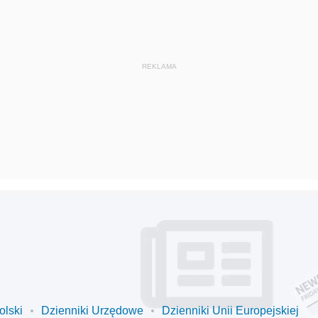
olski
Dzienniki Urzędowe
Dzienniki Unii Europejskiej