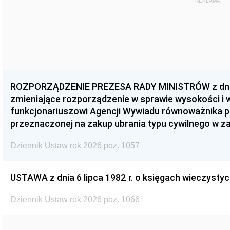
REKLAMA
ROZPORZĄDZENIE PREZESA RADY MINISTRÓW z dnia 3
zmieniające rozporządzenie w sprawie wysokości i
funkcjonariuszowi Agencji Wywiadu równoważnika p
przeznaczonej na zakup ubrania typu cywilnego w 
Dziennik Ustaw rok 2026 poz. 1057
USTAWA z dnia 6 lipca 1982 r. o księgach wieczystyc
Dziennik Ustaw rok 2026 poz. 1066