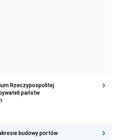
rium Rzeczypospolitej
obywateli państw
n
zakresie budowy portów