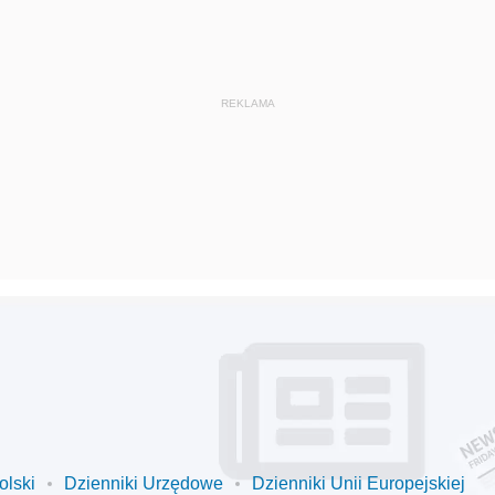
olski
Dzienniki Urzędowe
Dzienniki Unii Europejskiej