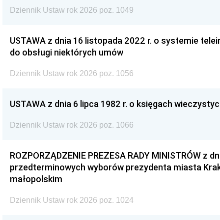
Dziennik Ustaw rok 2026 poz. 1049
USTAWA z dnia 16 listopada 2022 r. o systemie te
do obsługi niektórych umów
Dziennik Ustaw rok 2026 poz. 1056
USTAWA z dnia 6 lipca 1982 r. o księgach wieczystyc
Dziennik Ustaw rok 2026 poz. 1066
ROZPORZĄDZENIE PREZESA RADY MINISTRÓW z dnia 3
przedterminowych wyborów prezydenta miasta Kra
małopolskim
Dziennik Ustaw rok 2026 poz. 1024