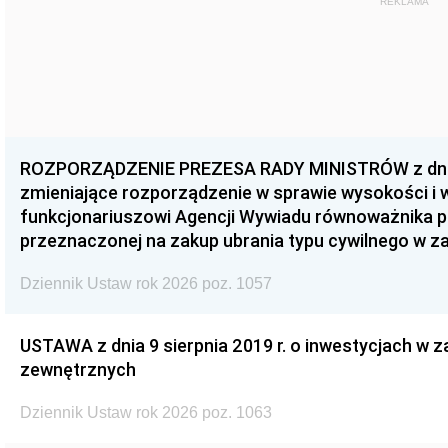
REKLAMA
ROZPORZĄDZENIE PREZESA RADY MINISTRÓW z dnia 3
zmieniające rozporządzenie w sprawie wysokości i
funkcjonariuszowi Agencji Wywiadu równoważnika p
przeznaczonej na zakup ubrania typu cywilnego w 
Dziennik Ustaw rok 2026 poz. 1057
USTAWA z dnia 9 sierpnia 2019 r. o inwestycjach w 
zewnętrznych
Dziennik Ustaw rok 2026 poz. 1063