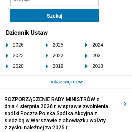
Dziennik Ustaw
2026
2025
2024
2023
2022
2021
2020
2019
2018
2017
2016
2015
pokaż więcej
2014
2013
2012
2011
2010
2009
ROZPORZĄDZENIE RADY MINISTRÓW z
dnia 4 sierpnia 2026 r. w sprawie zwolnienia
2008
2007
2006
spółki Poczta Polska Spółka Akcyjna z
2005
2004
2003
siedzibą w Warszawie z obowiązku wpłaty
z zysku należnej za 2025 r.
2002
2001
2000