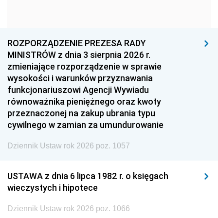
1963
1962
1961
1960
1959
1958
1957
1956
1955
ROZPORZĄDZENIE PREZESA RADY
MINISTRÓW z dnia 3 sierpnia 2026 r.
1954
1953
1952
zmieniające rozporządzenie w sprawie
1951
1950
1949
wysokości i warunków przyznawania
funkcjonariuszowi Agencji Wywiadu
1948
1947
1946
równoważnika pieniężnego oraz kwoty
1945
1944
1939
przeznaczonej na zakup ubrania typu
cywilnego w zamian za umundurowanie
1938
1937
1936
Dziennik Ustaw rok 2026 poz. 1057
1935
1934
1933
1932
1931
1930
USTAWA z dnia 6 lipca 1982 r. o księgach
1929
1928
1927
wieczystych i hipotece
1926
1925
1924
Dziennik Ustaw rok 2026 poz. 1066
1923
1922
1921