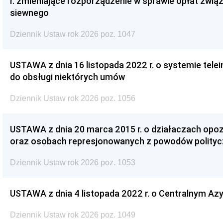
r. zmieniające rozporządzenie w sprawie opłat zwią
siewnego
Dziennik Ustaw rok 2026 poz. 1047
USTAWA z dnia 16 listopada 2022 r. o systemie te
do obsługi niektórych umów
Dziennik Ustaw rok 2026 poz. 1056
USTAWA z dnia 20 marca 2015 r. o działaczach opoz
oraz osobach represjonowanych z powodów polity
Dziennik Ustaw rok 2026 poz. 1053
USTAWA z dnia 4 listopada 2022 r. o Centralnym Azy
Dziennik Ustaw rok 2026 poz. 1049