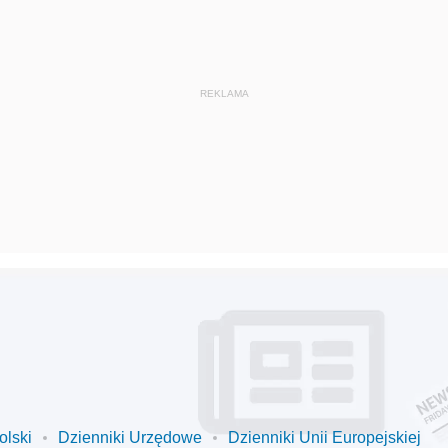
olski
Dzienniki Urzędowe
Dzienniki Unii Europejskiej