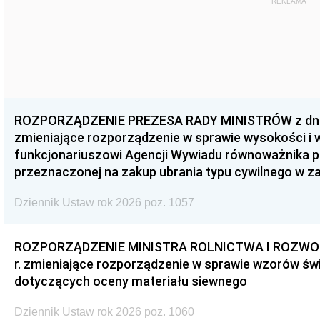
REKLAMA
ROZPORZĄDZENIE PREZESA RADY MINISTRÓW z dnia 3
zmieniające rozporządzenie w sprawie wysokości i
funkcjonariuszowi Agencji Wywiadu równoważnika p
przeznaczonej na zakup ubrania typu cywilnego w 
Dziennik Ustaw rok 2026 poz. 1057
ROZPORZĄDZENIE MINISTRA ROLNICTWA I ROZWOJU 
r. zmieniające rozporządzenie w sprawie wzorów świ
dotyczących oceny materiału siewnego
Dziennik Ustaw rok 2026 poz. 1060