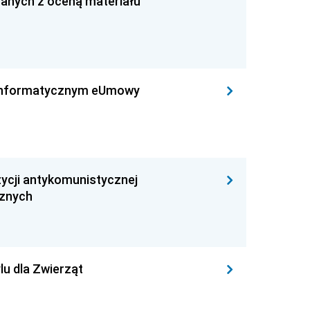
zanych z oceną materiału
leinformatycznym eUmowy
ycji antykomunistycznej
cznych
lu dla Zwierząt