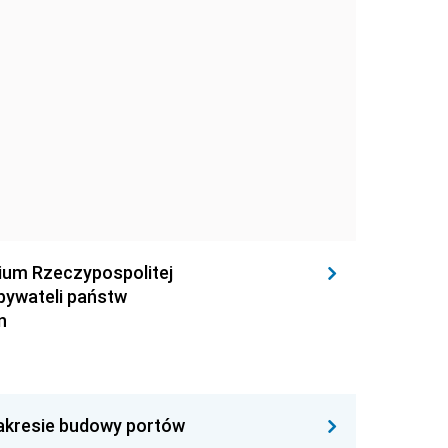
rium Rzeczypospolitej
obywateli państw
n
zakresie budowy portów