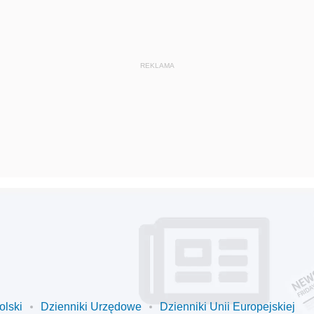
olski
Dzienniki Urzędowe
Dzienniki Unii Europejskiej