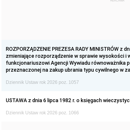
REKLAMA
ROZPORZĄDZENIE PREZESA RADY MINISTRÓW z dnia 3
zmieniające rozporządzenie w sprawie wysokości i
funkcjonariuszowi Agencji Wywiadu równoważnika p
przeznaczonej na zakup ubrania typu cywilnego w 
Dziennik Ustaw rok 2026 poz. 1057
USTAWA z dnia 6 lipca 1982 r. o księgach wieczystyc
Dziennik Ustaw rok 2026 poz. 1066