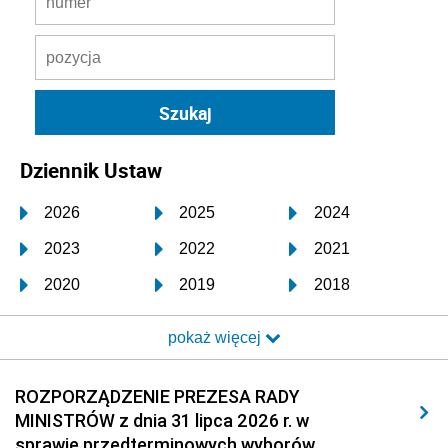
Dziennik Ustaw
2026
2025
2024
2023
2022
2021
2020
2019
2018
2017
2016
2015
pokaż więcej
2014
2013
2012
2011
2010
2009
ROZPORZĄDZENIE PREZESA RADY
MINISTRÓW z dnia 31 lipca 2026 r. w
2008
2007
2006
sprawie przedterminowych wyborów