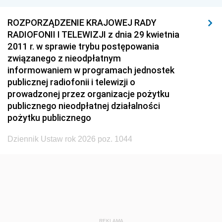
1926
1925
1924
ROZPORZĄDZENIE KRAJOWEJ RADY
1923
1922
1921
RADIOFONII I TELEWIZJI z dnia 29 kwietnia
2011 r. w sprawie trybu postępowania
1920
1919
1918
związanego z nieodpłatnym
informowaniem w programach jednostek
publicznej radiofonii i telewizji o
prowadzonej przez organizacje pożytku
publicznego nieodpłatnej działalności
pożytku publicznego
Dziennik Ustaw rok 2026 poz. 1044
REKLAMA