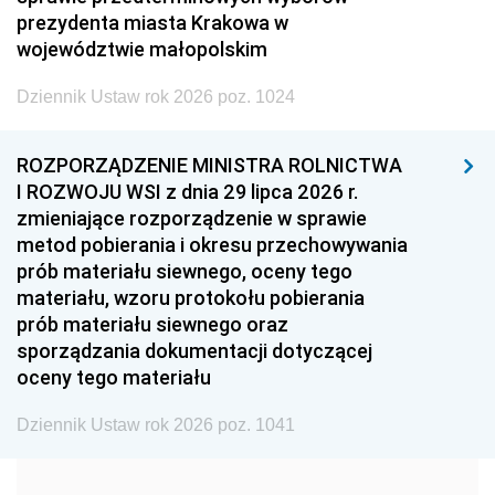
2005
2004
2003
prezydenta miasta Krakowa w
województwie małopolskim
2002
2001
2000
Dziennik Ustaw rok 2026 poz. 1024
1999
1998
1997
1996
1995
1994
ROZPORZĄDZENIE MINISTRA ROLNICTWA
1993
1992
1991
I ROZWOJU WSI z dnia 29 lipca 2026 r.
zmieniające rozporządzenie w sprawie
1990
1989
1988
metod pobierania i okresu przechowywania
1987
1986
1985
prób materiału siewnego, oceny tego
materiału, wzoru protokołu pobierania
1984
1983
1982
prób materiału siewnego oraz
1981
1980
1979
sporządzania dokumentacji dotyczącej
oceny tego materiału
1978
1977
1976
1975
1974
1973
Dziennik Ustaw rok 2026 poz. 1041
1972
1971
1970