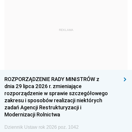
1969
1968
1967
1966
1965
1964
1963
1962
1961
REKLAMA
1960
1959
1958
1957
1956
1955
1954
1953
1952
1951
1950
1949
1948
1947
1946
ROZPORZĄDZENIE RADY MINISTRÓW z
1945
1944
1939
dnia 29 lipca 2026 r. zmieniające
rozporządzenie w sprawie szczegółowego
1938
1937
1936
zakresu i sposobów realizacji niektórych
1935
1934
1933
zadań Agencji Restrukturyzacji i
Modernizacji Rolnictwa
1932
1931
1930
Dziennik Ustaw rok 2026 poz. 1042
1929
1928
1927