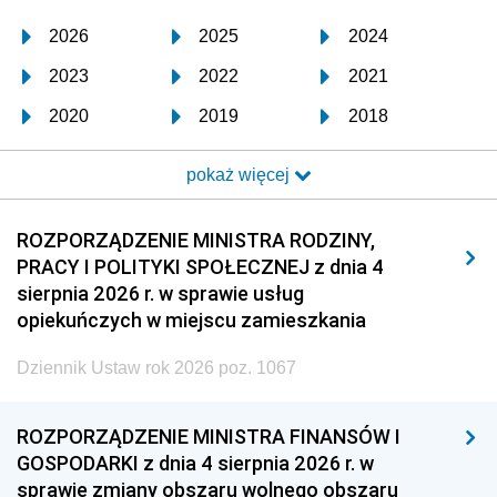
2026
2025
2024
2023
2022
2021
2020
2019
2018
2017
2016
2015
pokaż więcej
2014
2013
2012
2011
2010
2009
ROZPORZĄDZENIE MINISTRA RODZINY,
PRACY I POLITYKI SPOŁECZNEJ z dnia 4
2008
2007
2006
sierpnia 2026 r. w sprawie usług
2005
2004
2003
opiekuńczych w miejscu zamieszkania
2002
2001
2000
Dziennik Ustaw rok 2026 poz. 1067
1999
1998
1997
ROZPORZĄDZENIE MINISTRA FINANSÓW I
1996
1995
1994
GOSPODARKI z dnia 4 sierpnia 2026 r. w
1993
1992
1991
sprawie zmiany obszaru wolnego obszaru