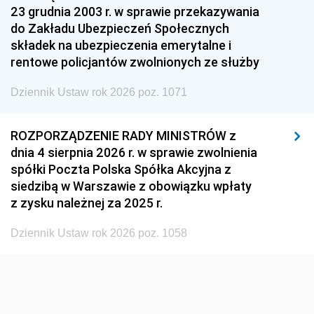
1954
1953
1952
23 grudnia 2003 r. w sprawie przekazywania
1951
1950
1949
do Zakładu Ubezpieczeń Społecznych
składek na ubezpieczenia emerytalne i
1948
1947
1946
rentowe policjantów zwolnionych ze służby
1945
1944
1939
Dziennik Ustaw rok 2026 poz. 1071
1938
1937
1936
1935
1934
1933
ROZPORZĄDZENIE RADY MINISTRÓW z
dnia 4 sierpnia 2026 r. w sprawie zwolnienia
1932
1931
1930
spółki Poczta Polska Spółka Akcyjna z
1929
1928
1927
siedzibą w Warszawie z obowiązku wpłaty
z zysku należnej za 2025 r.
1926
1925
1924
1923
1922
1921
Dziennik Ustaw rok 2026 poz. 1058
1920
1919
1918