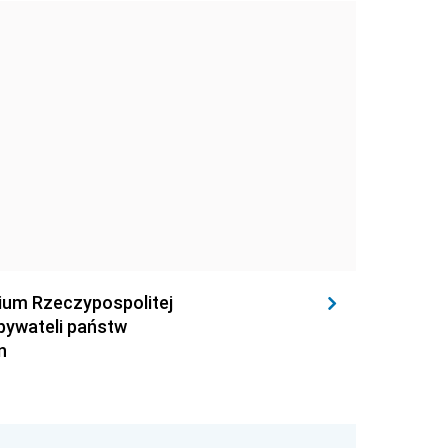
rium Rzeczypospolitej
obywateli państw
n