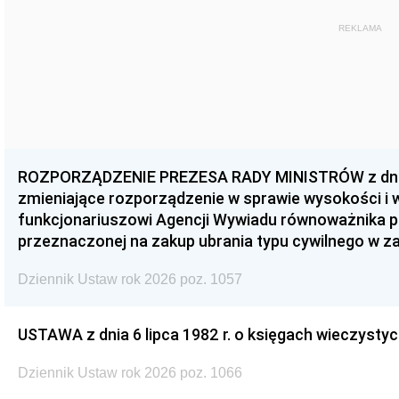
REKLAMA
ROZPORZĄDZENIE PREZESA RADY MINISTRÓW z dnia 3
zmieniające rozporządzenie w sprawie wysokości i
funkcjonariuszowi Agencji Wywiadu równoważnika p
przeznaczonej na zakup ubrania typu cywilnego w 
Dziennik Ustaw rok 2026 poz. 1057
USTAWA z dnia 6 lipca 1982 r. o księgach wieczystyc
Dziennik Ustaw rok 2026 poz. 1066