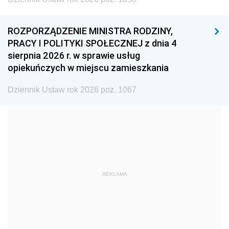
1996
1995
1994
ROZPORZĄDZENIE MINISTRA RODZINY,
1993
1992
1991
PRACY I POLITYKI SPOŁECZNEJ z dnia 4
sierpnia 2026 r. w sprawie usług
1990
1989
1988
opiekuńczych w miejscu zamieszkania
1987
1986
1985
Dziennik Ustaw rok 2026 poz. 1067
1984
1983
1982
1981
1980
1979
1978
1977
1976
1975
1974
1973
1972
1971
1970
REKLAMA
1969
1968
1967
1966
1965
1964
1963
1962
1961