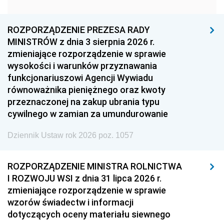
1960
1959
1958
1957
1956
1955
ROZPORZĄDZENIE PREZESA RADY
MINISTRÓW z dnia 3 sierpnia 2026 r.
1954
1953
1952
zmieniające rozporządzenie w sprawie
1951
1950
1949
wysokości i warunków przyznawania
funkcjonariuszowi Agencji Wywiadu
1948
1947
1946
równoważnika pieniężnego oraz kwoty
1945
1944
1939
przeznaczonej na zakup ubrania typu
cywilnego w zamian za umundurowanie
1938
1937
1936
Dziennik Ustaw rok 2026 poz. 1057
1935
1934
1933
1932
1931
1930
ROZPORZĄDZENIE MINISTRA ROLNICTWA
1929
1928
1927
I ROZWOJU WSI z dnia 31 lipca 2026 r.
zmieniające rozporządzenie w sprawie
1926
1925
1924
wzorów świadectw i informacji
1923
1922
1921
dotyczących oceny materiału siewnego