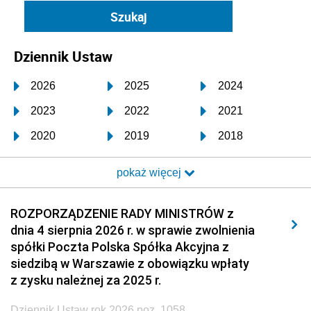
Dziennik Ustaw
2026
2025
2024
2023
2022
2021
2020
2019
2018
2017
2016
2015
pokaż więcej
2014
2013
2012
2011
2010
2009
ROZPORZĄDZENIE RADY MINISTRÓW z
dnia 4 sierpnia 2026 r. w sprawie zwolnienia
2008
2007
2006
spółki Poczta Polska Spółka Akcyjna z
2005
2004
2003
siedzibą w Warszawie z obowiązku wpłaty
z zysku należnej za 2025 r.
2002
2001
2000
Dziennik Ustaw rok 2026 poz. 1058
1999
1998
1997