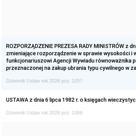
ROZPORZĄDZENIE PREZESA RADY MINISTRÓW z dnia 3
zmieniające rozporządzenie w sprawie wysokości i
funkcjonariuszowi Agencji Wywiadu równoważnika p
przeznaczonej na zakup ubrania typu cywilnego w 
Dziennik Ustaw rok 2026 poz. 1057
USTAWA z dnia 6 lipca 1982 r. o księgach wieczystyc
Dziennik Ustaw rok 2026 poz. 1066