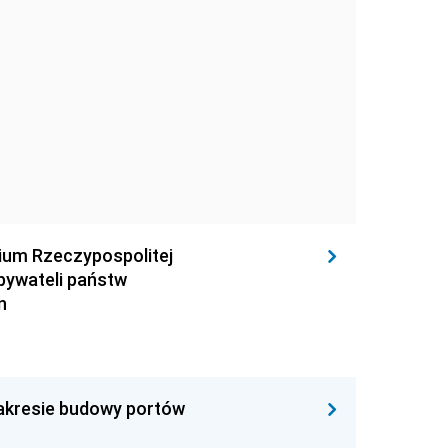
rium Rzeczypospolitej
obywateli państw
n
zakresie budowy portów