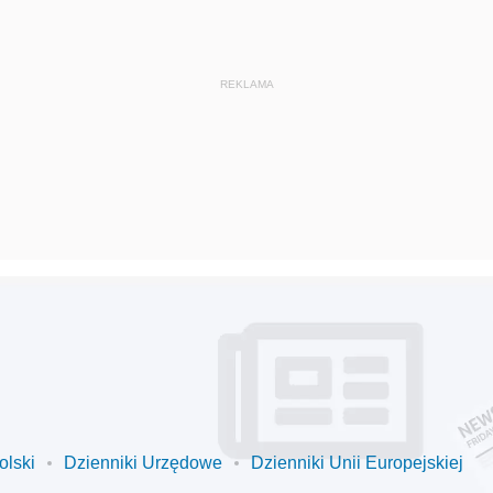
olski
Dzienniki Urzędowe
Dzienniki Unii Europejskiej