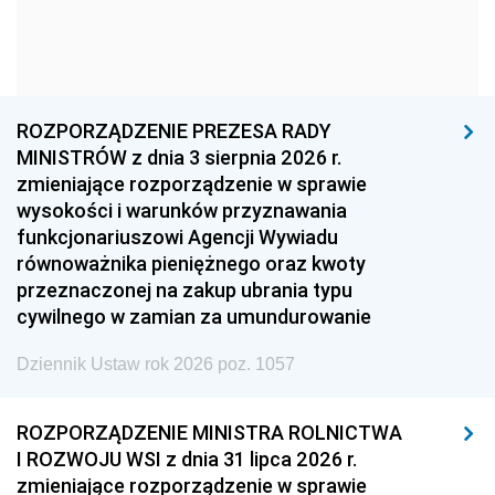
1966
1965
1964
1963
1962
1961
1960
1959
1958
1957
1956
1955
ROZPORZĄDZENIE PREZESA RADY
MINISTRÓW z dnia 3 sierpnia 2026 r.
1954
1953
1952
zmieniające rozporządzenie w sprawie
1951
1950
1949
wysokości i warunków przyznawania
funkcjonariuszowi Agencji Wywiadu
1948
1947
1946
równoważnika pieniężnego oraz kwoty
1945
1944
1939
przeznaczonej na zakup ubrania typu
cywilnego w zamian za umundurowanie
1938
1937
1936
Dziennik Ustaw rok 2026 poz. 1057
1935
1934
1933
1932
1931
1930
ROZPORZĄDZENIE MINISTRA ROLNICTWA
1929
1928
1927
I ROZWOJU WSI z dnia 31 lipca 2026 r.
zmieniające rozporządzenie w sprawie
1926
1925
1924