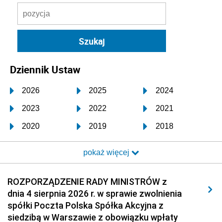
Dziennik Ustaw
2026
2025
2024
2023
2022
2021
2020
2019
2018
2017
2016
2015
pokaż więcej
2014
2013
2012
2011
2010
2009
ROZPORZĄDZENIE RADY MINISTRÓW z
dnia 4 sierpnia 2026 r. w sprawie zwolnienia
2008
2007
2006
spółki Poczta Polska Spółka Akcyjna z
2005
2004
2003
siedzibą w Warszawie z obowiązku wpłaty