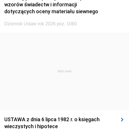
wzorów świadectw i informacji
1923
1922
1921
dotyczących oceny materiału siewnego
1920
1919
1918
Dziennik Ustaw rok 2026 poz. 1060
REKLAMA
USTAWA z dnia 6 lipca 1982 r. o księgach
wieczystych i hipotece