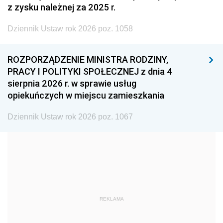
z zysku należnej za 2025 r.
2002
2001
2000
Dziennik Ustaw rok 2026 poz. 1058
1999
1998
1997
1996
1995
1994
ROZPORZĄDZENIE MINISTRA RODZINY,
1993
1992
1991
PRACY I POLITYKI SPOŁECZNEJ z dnia 4
sierpnia 2026 r. w sprawie usług
1990
1989
1988
opiekuńczych w miejscu zamieszkania
1987
1986
1985
Dziennik Ustaw rok 2026 poz. 1067
1984
1983
1982
1981
1980
1979
1978
1977
1976
1975
1974
1973
1972
1971
1970
REKLAMA
1969
1968
1967