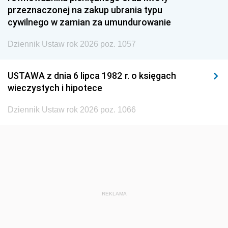
1945
1944
1939
przeznaczonej na zakup ubrania typu
cywilnego w zamian za umundurowanie
1938
1937
1936
Dziennik Ustaw rok 2026 poz. 1057
1935
1934
1933
1932
1931
1930
USTAWA z dnia 6 lipca 1982 r. o księgach
1929
1928
1927
wieczystych i hipotece
1926
1925
1924
Dziennik Ustaw rok 2026 poz. 1066
1923
1922
1921
1920
1919
1918
REKLAMA