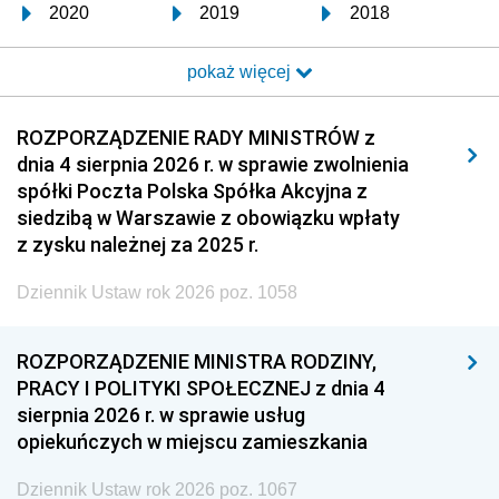
2020
2019
2018
2017
2016
2015
pokaż więcej
2014
2013
2012
2011
2010
2009
ROZPORZĄDZENIE RADY MINISTRÓW z
dnia 4 sierpnia 2026 r. w sprawie zwolnienia
2008
2007
2006
spółki Poczta Polska Spółka Akcyjna z
2005
2004
2003
siedzibą w Warszawie z obowiązku wpłaty
z zysku należnej za 2025 r.
2002
2001
2000
Dziennik Ustaw rok 2026 poz. 1058
1999
1998
1997
1996
1995
1994
ROZPORZĄDZENIE MINISTRA RODZINY,
1993
1992
1991
PRACY I POLITYKI SPOŁECZNEJ z dnia 4
sierpnia 2026 r. w sprawie usług
1990
1989
1988
opiekuńczych w miejscu zamieszkania
1987
1986
1985
Dziennik Ustaw rok 2026 poz. 1067
1984
1983
1982