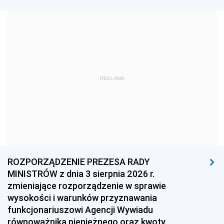
1981
1980
1979
1978
1977
1976
1975
1974
1973
1972
1971
1970
REKLAMA
1969
1968
1967
1966
1965
1964
1963
1962
1961
1960
1959
1958
1957
1956
1955
ROZPORZĄDZENIE PREZESA RADY
MINISTRÓW z dnia 3 sierpnia 2026 r.
1954
1953
1952
zmieniające rozporządzenie w sprawie
1951
1950
1949
wysokości i warunków przyznawania
funkcjonariuszowi Agencji Wywiadu
1948
1947
1946
równoważnika pieniężnego oraz kwoty