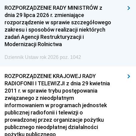
1948
1947
1946
ROZPORZĄDZENIE RADY MINISTRÓW z
1945
1944
1939
dnia 29 lipca 2026 r. zmieniające
rozporządzenie w sprawie szczegółowego
1938
1937
1936
zakresu i sposobów realizacji niektórych
1935
1934
1933
zadań Agencji Restrukturyzacji i
Modernizacji Rolnictwa
1932
1931
1930
Dziennik Ustaw rok 2026 poz. 1042
1929
1928
1927
1926
1925
1924
ROZPORZĄDZENIE KRAJOWEJ RADY
1923
1922
1921
RADIOFONII I TELEWIZJI z dnia 29 kwietnia
2011 r. w sprawie trybu postępowania
1920
1919
1918
związanego z nieodpłatnym
informowaniem w programach jednostek
publicznej radiofonii i telewizji o
prowadzonej przez organizacje pożytku
publicznego nieodpłatnej działalności
pożytku publicznego