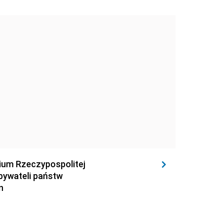
rium Rzeczypospolitej
obywateli państw
n