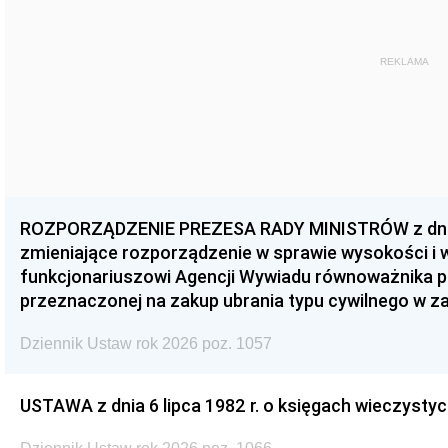
REKLAMA
ROZPORZĄDZENIE PREZESA RADY MINISTRÓW z dnia 3
zmieniające rozporządzenie w sprawie wysokości i
funkcjonariuszowi Agencji Wywiadu równoważnika p
przeznaczonej na zakup ubrania typu cywilnego w 
Dziennik Ustaw rok 2026 poz. 1057
USTAWA z dnia 6 lipca 1982 r. o księgach wieczystyc