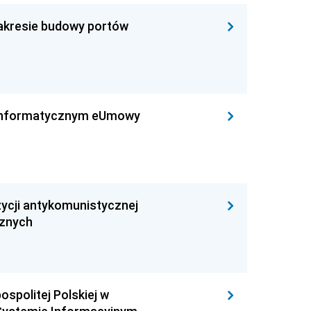
zakresie budowy portów
leinformatycznym eUmowy
ycji antykomunistycznej
cznych
ospolitej Polskiej w