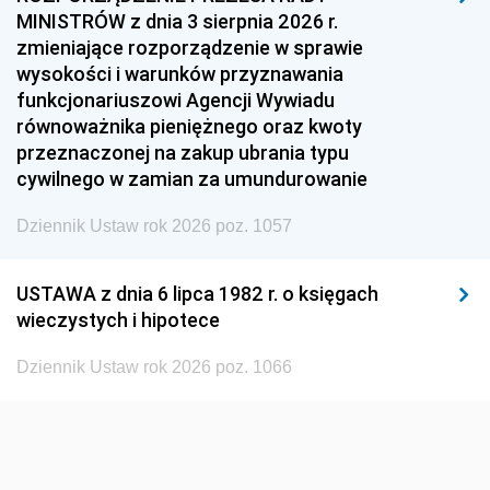
MINISTRÓW z dnia 3 sierpnia 2026 r.
1954
1953
1952
zmieniające rozporządzenie w sprawie
1951
1950
1949
wysokości i warunków przyznawania
funkcjonariuszowi Agencji Wywiadu
1948
1947
1946
równoważnika pieniężnego oraz kwoty
1945
1944
1939
przeznaczonej na zakup ubrania typu
cywilnego w zamian za umundurowanie
1938
1937
1936
Dziennik Ustaw rok 2026 poz. 1057
1935
1934
1933
1932
1931
1930
USTAWA z dnia 6 lipca 1982 r. o księgach
1929
1928
1927
wieczystych i hipotece
1926
1925
1924
Dziennik Ustaw rok 2026 poz. 1066
1923
1922
1921
1920
1919
1918