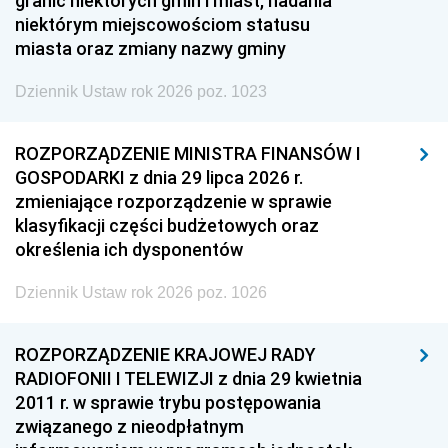
granic niektórych gmin i miast, nadania
niektórym miejscowościom statusu
miasta oraz zmiany nazwy gminy
Dziennik Ustaw rok 2026 poz. 1023
ROZPORZĄDZENIE MINISTRA FINANSÓW I
GOSPODARKI z dnia 29 lipca 2026 r.
zmieniające rozporządzenie w sprawie
klasyfikacji części budżetowych oraz
określenia ich dysponentów
Dziennik Ustaw rok 2026 poz. 1026
ROZPORZĄDZENIE KRAJOWEJ RADY
RADIOFONII I TELEWIZJI z dnia 29 kwietnia
2011 r. w sprawie trybu postępowania
związanego z nieodpłatnym