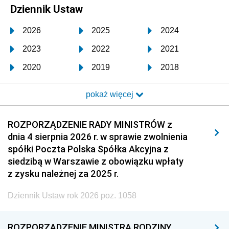
Dziennik Ustaw
2026
2025
2024
2023
2022
2021
2020
2019
2018
2017
2016
2015
pokaż więcej
2014
2013
2012
2011
2010
2009
ROZPORZĄDZENIE RADY MINISTRÓW z
dnia 4 sierpnia 2026 r. w sprawie zwolnienia
2008
2007
2006
spółki Poczta Polska Spółka Akcyjna z
2005
2004
2003
siedzibą w Warszawie z obowiązku wpłaty
z zysku należnej za 2025 r.
2002
2001
2000
Dziennik Ustaw rok 2026 poz. 1058
1999
1998
1997
1996
1995
1994
ROZPORZĄDZENIE MINISTRA RODZINY,