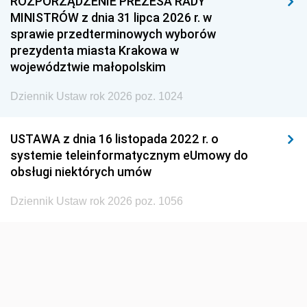
ROZPORZĄDZENIE PREZESA RADY
1948
1947
1946
MINISTRÓW z dnia 31 lipca 2026 r. w
1945
1944
1939
sprawie przedterminowych wyborów
prezydenta miasta Krakowa w
1938
1937
1936
województwie małopolskim
1935
1934
1933
Dziennik Ustaw rok 2026 poz. 1024
1932
1931
1930
1929
1928
1927
USTAWA z dnia 16 listopada 2022 r. o
systemie teleinformatycznym eUmowy do
1926
1925
1924
obsługi niektórych umów
1923
1922
1921
Dziennik Ustaw rok 2026 poz. 1056
1920
1919
1918