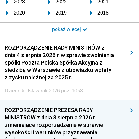
2023
2022
2021
2020
2019
2018
2017
2016
2015
pokaż więcej
2014
2013
2012
2011
2010
2009
ROZPORZĄDZENIE RADY MINISTRÓW z
dnia 4 sierpnia 2026 r. w sprawie zwolnienia
2008
2007
2006
spółki Poczta Polska Spółka Akcyjna z
2005
2004
2003
siedzibą w Warszawie z obowiązku wpłaty
z zysku należnej za 2025 r.
2002
2001
2000
Dziennik Ustaw rok 2026 poz. 1058
1999
1998
1997
1996
1995
1994
ROZPORZĄDZENIE PREZESA RADY
1993
1992
1991
MINISTRÓW z dnia 3 sierpnia 2026 r.
zmieniające rozporządzenie w sprawie
1990
1989
1988
wysokości i warunków przyznawania
1987
1986
1985