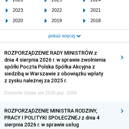
2023
2022
2021
2020
2019
2018
2017
2016
2015
pokaż więcej
2014
2013
2012
2011
2010
2009
ROZPORZĄDZENIE RADY MINISTRÓW z
dnia 4 sierpnia 2026 r. w sprawie zwolnienia
2008
2007
2006
spółki Poczta Polska Spółka Akcyjna z
2005
2004
2003
siedzibą w Warszawie z obowiązku wpłaty
z zysku należnej za 2025 r.
2002
2001
2000
Dziennik Ustaw rok 2026 poz. 1058
1999
1998
1997
1996
1995
1994
ROZPORZĄDZENIE MINISTRA RODZINY,
1993
1992
1991
PRACY I POLITYKI SPOŁECZNEJ z dnia 4
sierpnia 2026 r. w sprawie usług
1990
1989
1988