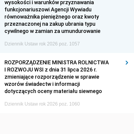
1951
1950
1949
wysokości i warunków przyznawania
funkcjonariuszowi Agencji Wywiadu
1948
1947
1946
równoważnika pieniężnego oraz kwoty
1945
1944
1939
przeznaczonej na zakup ubrania typu
cywilnego w zamian za umundurowanie
1938
1937
1936
Dziennik Ustaw rok 2026 poz. 1057
1935
1934
1933
1932
1931
1930
ROZPORZĄDZENIE MINISTRA ROLNICTWA
1929
1928
1927
I ROZWOJU WSI z dnia 31 lipca 2026 r.
zmieniające rozporządzenie w sprawie
1926
1925
1924
wzorów świadectw i informacji
1923
1922
1921
dotyczących oceny materiału siewnego
1920
1919
1918
Dziennik Ustaw rok 2026 poz. 1060