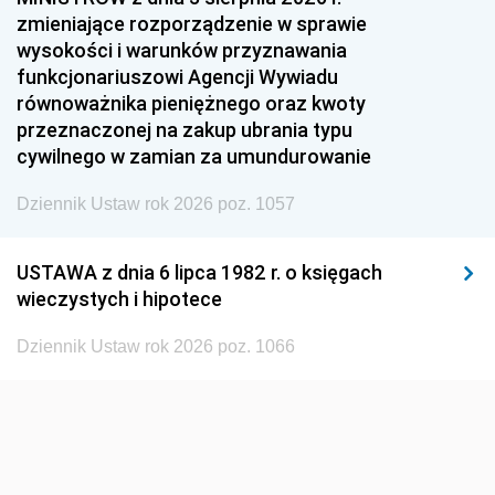
1954
1953
1952
zmieniające rozporządzenie w sprawie
1951
1950
1949
wysokości i warunków przyznawania
funkcjonariuszowi Agencji Wywiadu
1948
1947
1946
równoważnika pieniężnego oraz kwoty
1945
1944
1939
przeznaczonej na zakup ubrania typu
cywilnego w zamian za umundurowanie
1938
1937
1936
Dziennik Ustaw rok 2026 poz. 1057
1935
1934
1933
1932
1931
1930
USTAWA z dnia 6 lipca 1982 r. o księgach
1929
1928
1927
wieczystych i hipotece
1926
1925
1924
Dziennik Ustaw rok 2026 poz. 1066
1923
1922
1921
1920
1919
1918