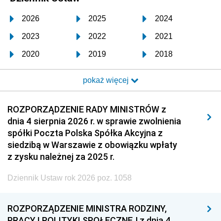
2026
2025
2024
2023
2022
2021
2020
2019
2018
2017
2016
2015
pokaż więcej
2014
2013
2012
2011
2010
2009
ROZPORZĄDZENIE RADY MINISTRÓW z
dnia 4 sierpnia 2026 r. w sprawie zwolnienia
2008
2007
2006
spółki Poczta Polska Spółka Akcyjna z
2005
2004
2003
siedzibą w Warszawie z obowiązku wpłaty
z zysku należnej za 2025 r.
2002
2001
2000
Dziennik Ustaw rok 2026 poz. 1058
1999
1998
1997
1996
1995
1994
ROZPORZĄDZENIE MINISTRA RODZINY,
1993
1992
1991
PRACY I POLITYKI SPOŁECZNEJ z dnia 4