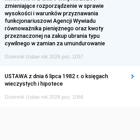
1954
1953
1952
zmieniające rozporządzenie w sprawie
1951
1950
1949
wysokości i warunków przyznawania
funkcjonariuszowi Agencji Wywiadu
1948
1947
1946
równoważnika pieniężnego oraz kwoty
1945
1944
1939
przeznaczonej na zakup ubrania typu
cywilnego w zamian za umundurowanie
1938
1937
1936
Dziennik Ustaw rok 2026 poz. 1057
1935
1934
1933
1932
1931
1930
USTAWA z dnia 6 lipca 1982 r. o księgach
1929
1928
1927
wieczystych i hipotece
1926
1925
1924
Dziennik Ustaw rok 2026 poz. 1066
1923
1922
1921
1920
1919
1918