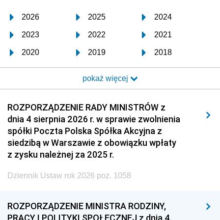
2026
2025
2024
2023
2022
2021
2020
2019
2018
2017
2016
2015
pokaż więcej
2014
2013
2012
2011
2010
2009
ROZPORZĄDZENIE RADY MINISTRÓW z
dnia 4 sierpnia 2026 r. w sprawie zwolnienia
2008
2007
2006
spółki Poczta Polska Spółka Akcyjna z
2005
2004
2003
siedzibą w Warszawie z obowiązku wpłaty
z zysku należnej za 2025 r.
2002
2001
2000
Dziennik Ustaw rok 2026 poz. 1058
1999
1998
1997
1996
1995
1994
ROZPORZĄDZENIE MINISTRA RODZINY,
1993
1992
1991
PRACY I POLITYKI SPOŁECZNEJ z dnia 4