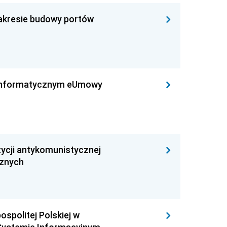
zakresie budowy portów
leinformatycznym eUmowy
ycji antykomunistycznej
cznych
ospolitej Polskiej w