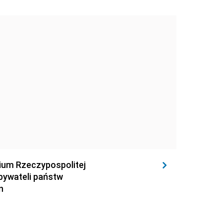
rium Rzeczypospolitej
obywateli państw
n