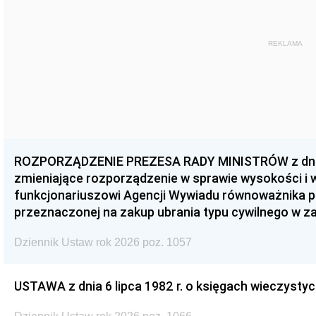
REKLAMA
ROZPORZĄDZENIE PREZESA RADY MINISTRÓW z dnia 3
zmieniające rozporządzenie w sprawie wysokości i
funkcjonariuszowi Agencji Wywiadu równoważnika p
przeznaczonej na zakup ubrania typu cywilnego w 
Dziennik Ustaw rok 2026 poz. 1057
USTAWA z dnia 6 lipca 1982 r. o księgach wieczystyc