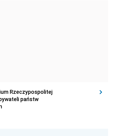
rium Rzeczypospolitej
obywateli państw
n