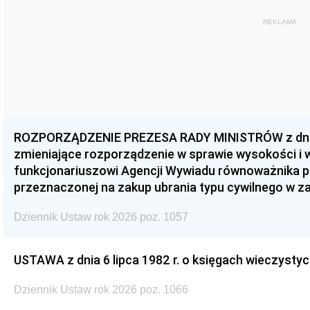
REKLAMA
ROZPORZĄDZENIE PREZESA RADY MINISTRÓW z dnia 3
zmieniające rozporządzenie w sprawie wysokości i
funkcjonariuszowi Agencji Wywiadu równoważnika p
przeznaczonej na zakup ubrania typu cywilnego w 
Dziennik Ustaw rok 2026 poz. 1057
USTAWA z dnia 6 lipca 1982 r. o księgach wieczystyc
Dziennik Ustaw rok 2026 poz. 1066