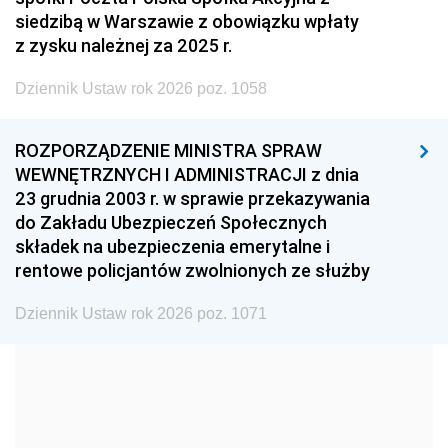
2005
2004
2003
siedzibą w Warszawie z obowiązku wpłaty
z zysku należnej za 2025 r.
2002
2001
2000
Dziennik Ustaw rok 2026 poz. 1058
1999
1998
1997
1996
1995
1994
ROZPORZĄDZENIE MINISTRA SPRAW
1993
1992
1991
WEWNĘTRZNYCH I ADMINISTRACJI z dnia
23 grudnia 2003 r. w sprawie przekazywania
1990
1989
1988
do Zakładu Ubezpieczeń Społecznych
1987
1986
1985
składek na ubezpieczenia emerytalne i
rentowe policjantów zwolnionych ze służby
1984
1983
1982
1981
1980
1979
Dziennik Ustaw rok 2026 poz. 1071
1978
1977
1976
1975
1974
1973
1972
1971
1970