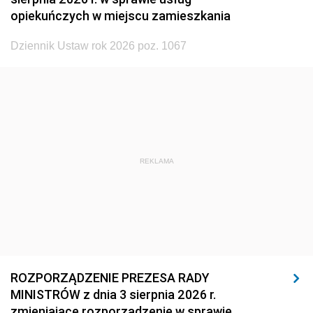
opiekuńczych w miejscu zamieszkania
1926
1925
1924
1923
1922
1921
Dziennik Ustaw rok 2026 poz. 1067
1920
1919
1918
REKLAMA
ROZPORZĄDZENIE PREZESA RADY
MINISTRÓW z dnia 3 sierpnia 2026 r.
zmieniające rozporządzenie w sprawie