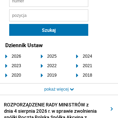
Dziennik Ustaw
2026
2025
2024
2023
2022
2021
2020
2019
2018
2017
2016
2015
pokaż więcej
2014
2013
2012
2011
2010
2009
ROZPORZĄDZENIE RADY MINISTRÓW z
dnia 4 sierpnia 2026 r. w sprawie zwolnienia
2008
2007
2006
spółki Poczta Polska Spółka Akcyjna z