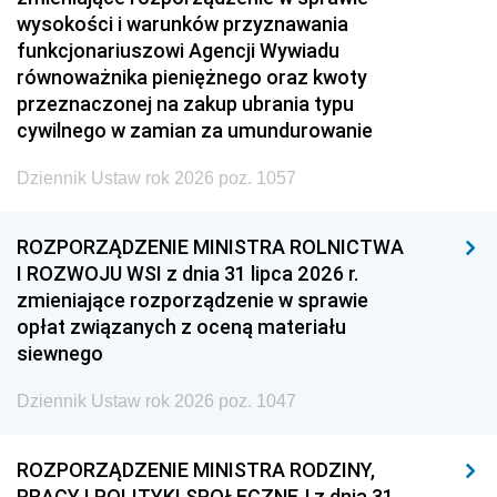
wysokości i warunków przyznawania
funkcjonariuszowi Agencji Wywiadu
równoważnika pieniężnego oraz kwoty
przeznaczonej na zakup ubrania typu
cywilnego w zamian za umundurowanie
Dziennik Ustaw rok 2026 poz. 1057
ROZPORZĄDZENIE MINISTRA ROLNICTWA
I ROZWOJU WSI z dnia 31 lipca 2026 r.
zmieniające rozporządzenie w sprawie
opłat związanych z oceną materiału
siewnego
Dziennik Ustaw rok 2026 poz. 1047
ROZPORZĄDZENIE MINISTRA RODZINY,
PRACY I POLITYKI SPOŁECZNEJ z dnia 31