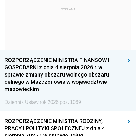
1969
1968
1967
REKLAMA
1966
1965
1964
1963
1962
1961
1960
1959
1958
1957
1956
1955
1954
1953
1952
ROZPORZĄDZENIE MINISTRA FINANSÓW I
1951
1950
1949
GOSPODARKI z dnia 4 sierpnia 2026 r. w
sprawie zmiany obszaru wolnego obszaru
1948
1947
1946
celnego w Mszczonowie w województwie
1945
1944
1939
mazowieckim
1938
1937
1936
Dziennik Ustaw rok 2026 poz. 1069
1935
1934
1933
ROZPORZĄDZENIE MINISTRA RODZINY,
1932
1931
1930
PRACY I POLITYKI SPOŁECZNEJ z dnia 4
1929
1928
1927
sierpnia 2026 r. w sprawie usług