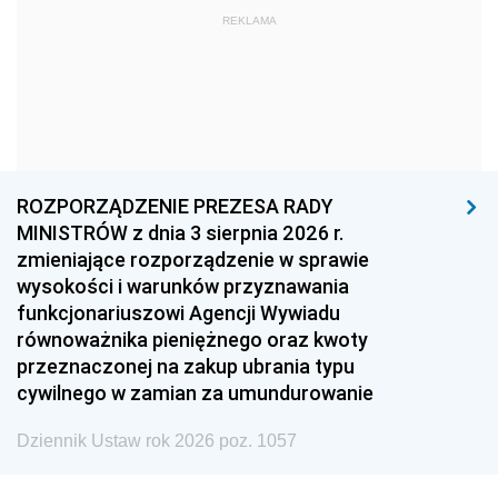
1972
1971
1970
REKLAMA
1969
1968
1967
1966
1965
1964
1963
1962
1961
1960
1959
1958
1957
1956
1955
ROZPORZĄDZENIE PREZESA RADY
MINISTRÓW z dnia 3 sierpnia 2026 r.
1954
1953
1952
zmieniające rozporządzenie w sprawie
1951
1950
1949
wysokości i warunków przyznawania
funkcjonariuszowi Agencji Wywiadu
1948
1947
1946
równoważnika pieniężnego oraz kwoty
1945
1944
1939
przeznaczonej na zakup ubrania typu
cywilnego w zamian za umundurowanie
1938
1937
1936
Dziennik Ustaw rok 2026 poz. 1057
1935
1934
1933
1932
1931
1930