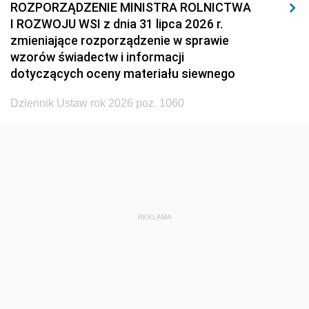
ROZPORZĄDZENIE MINISTRA ROLNICTWA
1929
1928
1927
I ROZWOJU WSI z dnia 31 lipca 2026 r.
zmieniające rozporządzenie w sprawie
1926
1925
1924
wzorów świadectw i informacji
1923
1922
1921
dotyczących oceny materiału siewnego
1920
1919
1918
Dziennik Ustaw rok 2026 poz. 1060
REKLAMA