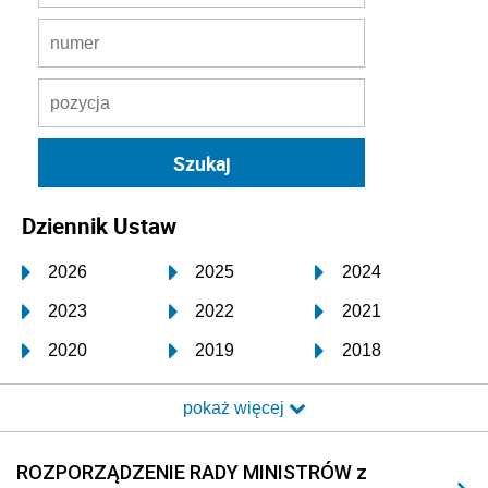
Dziennik Ustaw
2026
2025
2024
2023
2022
2021
2020
2019
2018
2017
2016
2015
pokaż więcej
2014
2013
2012
2011
2010
2009
ROZPORZĄDZENIE RADY MINISTRÓW z