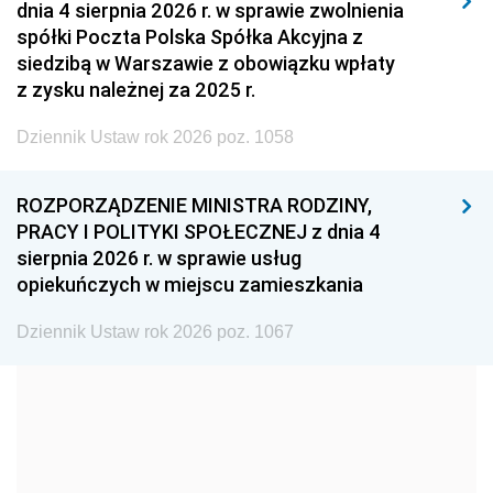
dnia 4 sierpnia 2026 r. w sprawie zwolnienia
2008
2007
2006
spółki Poczta Polska Spółka Akcyjna z
2005
2004
2003
siedzibą w Warszawie z obowiązku wpłaty
z zysku należnej za 2025 r.
2002
2001
2000
Dziennik Ustaw rok 2026 poz. 1058
1999
1998
1997
1996
1995
1994
ROZPORZĄDZENIE MINISTRA RODZINY,
1993
1992
1991
PRACY I POLITYKI SPOŁECZNEJ z dnia 4
sierpnia 2026 r. w sprawie usług
1990
1989
1988
opiekuńczych w miejscu zamieszkania
1987
1986
1985
Dziennik Ustaw rok 2026 poz. 1067
1984
1983
1982
1981
1980
1979
1978
1977
1976
1975
1974
1973