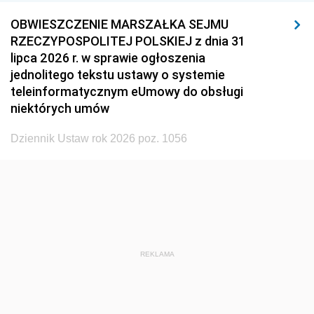
1932
1931
1930
OBWIESZCZENIE MARSZAŁKA SEJMU
1929
1928
1927
RZECZYPOSPOLITEJ POLSKIEJ z dnia 31
lipca 2026 r. w sprawie ogłoszenia
1926
1925
1924
jednolitego tekstu ustawy o systemie
1923
1922
1921
teleinformatycznym eUmowy do obsługi
niektórych umów
1920
1919
1918
Dziennik Ustaw rok 2026 poz. 1056
REKLAMA