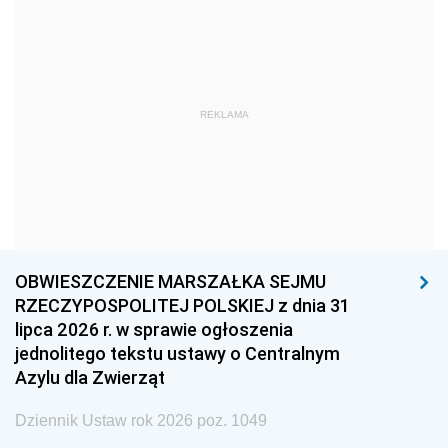
1972
1971
1970
1969
1968
1967
1966
1965
1964
REKLAMA
1963
1962
1961
1960
1959
1958
1957
1956
1955
1954
1953
1952
1951
1950
1949
OBWIESZCZENIE MARSZAŁKA SEJMU
RZECZYPOSPOLITEJ POLSKIEJ z dnia 31
1948
1947
1946
lipca 2026 r. w sprawie ogłoszenia
1945
1944
1939
jednolitego tekstu ustawy o Centralnym
Azylu dla Zwierząt
1938
1937
1936
Dziennik Ustaw rok 2026 poz. 1049
1935
1934
1933