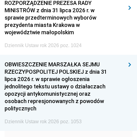
2011
2010
2009
ROZPORZĄDZENIE PREZESA RADY
MINISTRÓW z dnia 31 lipca 2026 r. w
2008
2007
2006
sprawie przedterminowych wyborów
2005
2004
2003
prezydenta miasta Krakowa w
województwie małopolskim
2002
2001
2000
Dziennik Ustaw rok 2026 poz. 1024
1999
1998
1997
1996
1995
1994
OBWIESZCZENIE MARSZAŁKA SEJMU
1993
1992
1991
RZECZYPOSPOLITEJ POLSKIEJ z dnia 31
lipca 2026 r. w sprawie ogłoszenia
1990
1989
1988
jednolitego tekstu ustawy o działaczach
1987
1986
1985
opozycji antykomunistycznej oraz
osobach represjonowanych z powodów
1984
1983
1982
politycznych
1981
1980
1979
Dziennik Ustaw rok 2026 poz. 1053
1978
1977
1976
1975
1974
1973