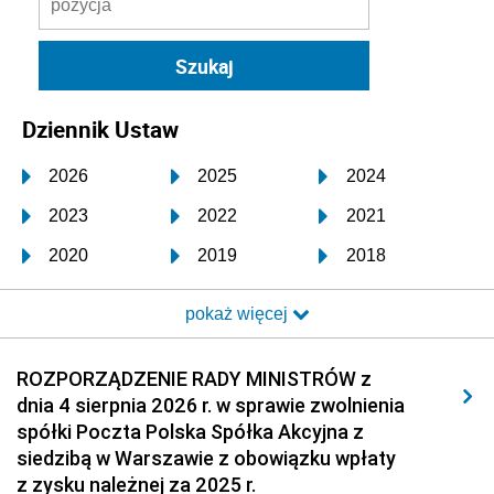
Dziennik Ustaw
2026
2025
2024
2023
2022
2021
2020
2019
2018
2017
2016
2015
pokaż więcej
2014
2013
2012
2011
2010
2009
ROZPORZĄDZENIE RADY MINISTRÓW z
dnia 4 sierpnia 2026 r. w sprawie zwolnienia
2008
2007
2006
spółki Poczta Polska Spółka Akcyjna z
2005
2004
2003
siedzibą w Warszawie z obowiązku wpłaty
z zysku należnej za 2025 r.
2002
2001
2000