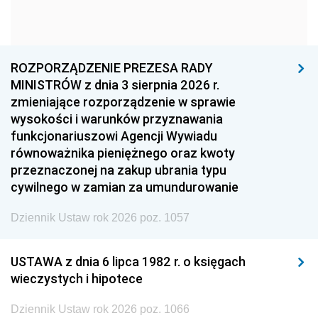
1963
1962
1961
1960
1959
1958
1957
1956
1955
ROZPORZĄDZENIE PREZESA RADY
MINISTRÓW z dnia 3 sierpnia 2026 r.
1954
1953
1952
zmieniające rozporządzenie w sprawie
1951
1950
1949
wysokości i warunków przyznawania
funkcjonariuszowi Agencji Wywiadu
1948
1947
1946
równoważnika pieniężnego oraz kwoty
1945
1944
1939
przeznaczonej na zakup ubrania typu
cywilnego w zamian za umundurowanie
1938
1937
1936
Dziennik Ustaw rok 2026 poz. 1057
1935
1934
1933
1932
1931
1930
USTAWA z dnia 6 lipca 1982 r. o księgach
1929
1928
1927
wieczystych i hipotece
1926
1925
1924
Dziennik Ustaw rok 2026 poz. 1066