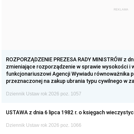
REKLAMA
ROZPORZĄDZENIE PREZESA RADY MINISTRÓW z dnia 3
zmieniające rozporządzenie w sprawie wysokości i
funkcjonariuszowi Agencji Wywiadu równoważnika p
przeznaczonej na zakup ubrania typu cywilnego w 
Dziennik Ustaw rok 2026 poz. 1057
USTAWA z dnia 6 lipca 1982 r. o księgach wieczystyc
Dziennik Ustaw rok 2026 poz. 1066