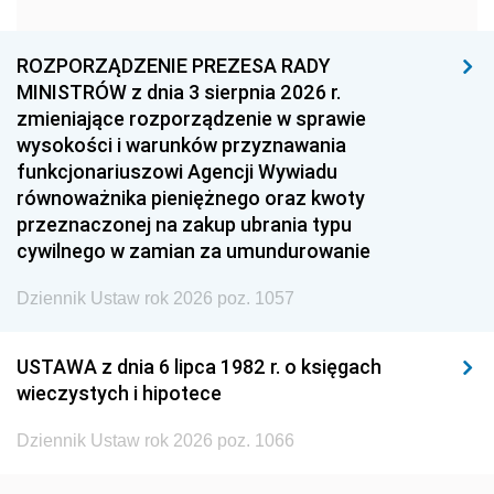
1960
1959
1958
1957
1956
1955
ROZPORZĄDZENIE PREZESA RADY
MINISTRÓW z dnia 3 sierpnia 2026 r.
1954
1953
1952
zmieniające rozporządzenie w sprawie
1951
1950
1949
wysokości i warunków przyznawania
funkcjonariuszowi Agencji Wywiadu
1948
1947
1946
równoważnika pieniężnego oraz kwoty
1945
1944
1939
przeznaczonej na zakup ubrania typu
cywilnego w zamian za umundurowanie
1938
1937
1936
Dziennik Ustaw rok 2026 poz. 1057
1935
1934
1933
1932
1931
1930
USTAWA z dnia 6 lipca 1982 r. o księgach
1929
1928
1927
wieczystych i hipotece
1926
1925
1924
Dziennik Ustaw rok 2026 poz. 1066
1923
1922
1921