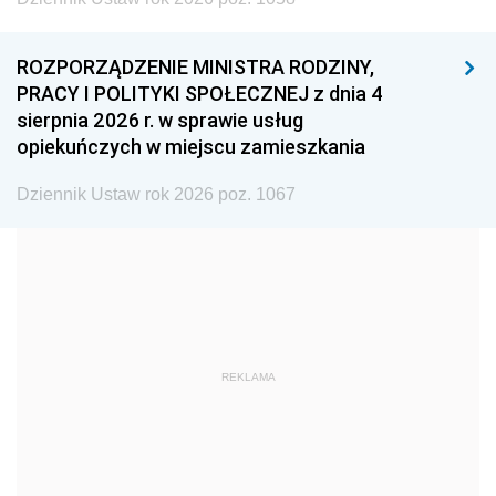
1996
1995
1994
ROZPORZĄDZENIE MINISTRA RODZINY,
1993
1992
1991
PRACY I POLITYKI SPOŁECZNEJ z dnia 4
sierpnia 2026 r. w sprawie usług
1990
1989
1988
opiekuńczych w miejscu zamieszkania
1987
1986
1985
Dziennik Ustaw rok 2026 poz. 1067
1984
1983
1982
1981
1980
1979
1978
1977
1976
1975
1974
1973
1972
1971
1970
REKLAMA
1969
1968
1967
1966
1965
1964
1963
1962
1961