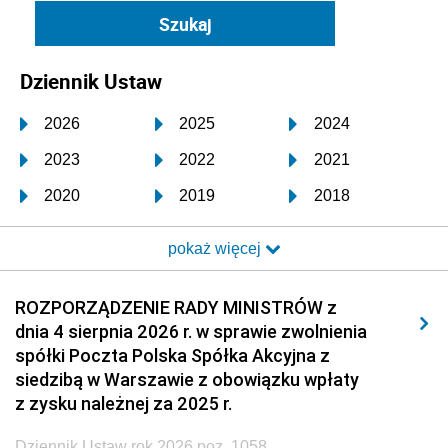
Dziennik Ustaw
2026
2025
2024
2023
2022
2021
2020
2019
2018
2017
2016
2015
pokaż więcej
2014
2013
2012
2011
2010
2009
ROZPORZĄDZENIE RADY MINISTRÓW z
dnia 4 sierpnia 2026 r. w sprawie zwolnienia
2008
2007
2006
spółki Poczta Polska Spółka Akcyjna z
2005
2004
2003
siedzibą w Warszawie z obowiązku wpłaty
z zysku należnej za 2025 r.
2002
2001
2000
Dziennik Ustaw rok 2026 poz. 1058
1999
1998
1997