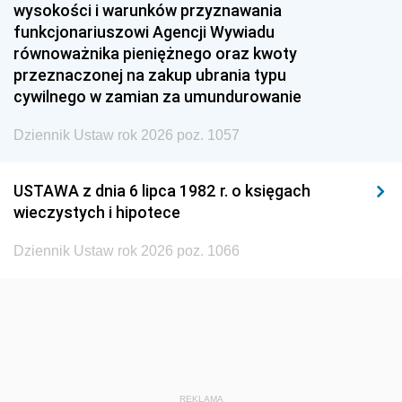
1951
1950
1949
wysokości i warunków przyznawania
funkcjonariuszowi Agencji Wywiadu
1948
1947
1946
równoważnika pieniężnego oraz kwoty
1945
1944
1939
przeznaczonej na zakup ubrania typu
cywilnego w zamian za umundurowanie
1938
1937
1936
Dziennik Ustaw rok 2026 poz. 1057
1935
1934
1933
1932
1931
1930
USTAWA z dnia 6 lipca 1982 r. o księgach
1929
1928
1927
wieczystych i hipotece
1926
1925
1924
Dziennik Ustaw rok 2026 poz. 1066
1923
1922
1921
1920
1919
1918
REKLAMA