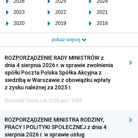
2026
2025
2024
2023
2022
2021
2020
2019
2018
2017
2016
2015
pokaż więcej
2014
2013
2012
2011
2010
2009
ROZPORZĄDZENIE RADY MINISTRÓW z
dnia 4 sierpnia 2026 r. w sprawie zwolnienia
2008
2007
2006
spółki Poczta Polska Spółka Akcyjna z
2005
2004
2003
siedzibą w Warszawie z obowiązku wpłaty
z zysku należnej za 2025 r.
2002
2001
2000
Dziennik Ustaw rok 2026 poz. 1058
1999
1998
1997
1996
1995
1994
ROZPORZĄDZENIE MINISTRA RODZINY,
1993
1992
1991
PRACY I POLITYKI SPOŁECZNEJ z dnia 4
sierpnia 2026 r. w sprawie usług
1990
1989
1988