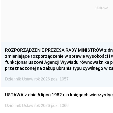
REKLAMA
ROZPORZĄDZENIE PREZESA RADY MINISTRÓW z dnia 3
zmieniające rozporządzenie w sprawie wysokości i
funkcjonariuszowi Agencji Wywiadu równoważnika p
przeznaczonej na zakup ubrania typu cywilnego w 
Dziennik Ustaw rok 2026 poz. 1057
USTAWA z dnia 6 lipca 1982 r. o księgach wieczystyc
Dziennik Ustaw rok 2026 poz. 1066