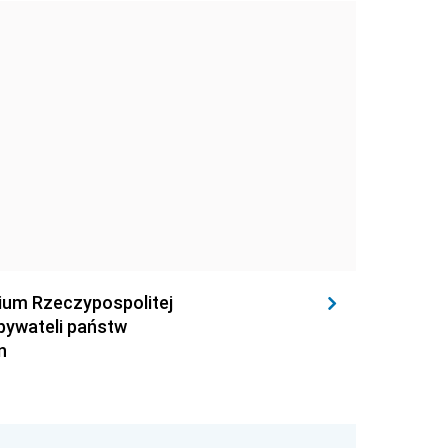
rium Rzeczypospolitej
obywateli państw
n