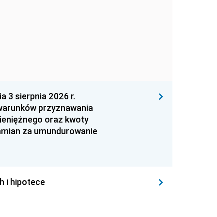
 sierpnia 2026 r.
 warunków przyznawania
ieniężnego oraz kwoty
zamian za umundurowanie
h i hipotece