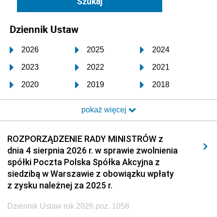
Dziennik Ustaw
2026
2025
2024
2023
2022
2021
2020
2019
2018
2017
2016
2015
pokaż więcej
2014
2013
2012
2011
2010
2009
ROZPORZĄDZENIE RADY MINISTRÓW z
dnia 4 sierpnia 2026 r. w sprawie zwolnienia
2008
2007
2006
spółki Poczta Polska Spółka Akcyjna z
2005
2004
2003
siedzibą w Warszawie z obowiązku wpłaty
z zysku należnej za 2025 r.
2002
2001
2000
Dziennik Ustaw rok 2026 poz. 1058
1999
1998
1997