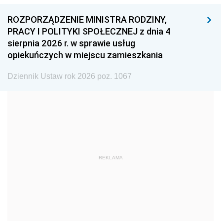
1996
1995
1994
ROZPORZĄDZENIE MINISTRA RODZINY,
1993
1992
1991
PRACY I POLITYKI SPOŁECZNEJ z dnia 4
sierpnia 2026 r. w sprawie usług
1990
1989
1988
opiekuńczych w miejscu zamieszkania
1987
1986
1985
Dziennik Ustaw rok 2026 poz. 1067
1984
1983
1982
1981
1980
1979
1978
1977
1976
1975
1974
1973
1972
1971
1970
REKLAMA
1969
1968
1967
1966
1965
1964
1963
1962
1961
1960
1959
1958