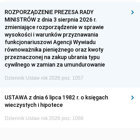
1957
1956
1955
ROZPORZĄDZENIE PREZESA RADY
MINISTRÓW z dnia 3 sierpnia 2026 r.
1954
1953
1952
zmieniające rozporządzenie w sprawie
1951
1950
1949
wysokości i warunków przyznawania
funkcjonariuszowi Agencji Wywiadu
1948
1947
1946
równoważnika pieniężnego oraz kwoty
1945
1944
1939
przeznaczonej na zakup ubrania typu
cywilnego w zamian za umundurowanie
1938
1937
1936
Dziennik Ustaw rok 2026 poz. 1057
1935
1934
1933
1932
1931
1930
USTAWA z dnia 6 lipca 1982 r. o księgach
1929
1928
1927
wieczystych i hipotece
1926
1925
1924
Dziennik Ustaw rok 2026 poz. 1066
1923
1922
1921
1920
1919
1918