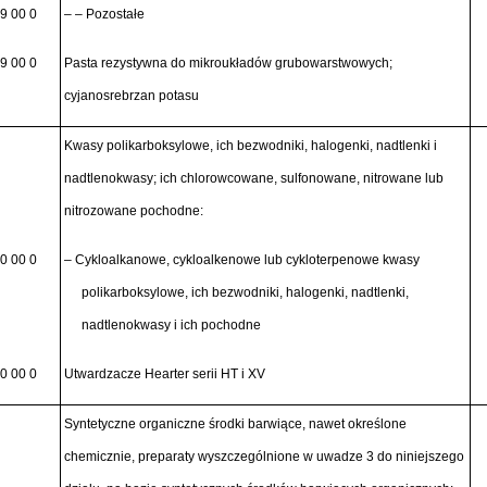
9 00 0
– – Pozostałe
9 00 0
Pasta rezystywna do mikroukładów grubowarstwowych;
cyjanosrebrzan potasu
Kwasy polikarboksylowe, ich bezwodniki, halogenki, nadtlenki i
nadtlenokwasy; ich chlorowcowane, sulfonowane, nitrowane lub
nitrozowane pochodne:
0 00 0
– Cykloalkanowe, cykloalkenowe lub cykloterpenowe kwasy
polikarboksylowe, ich bezwodniki, halogenki, nadtlenki,
nadtlenokwasy i ich pochodne
0 00 0
Utwardzacze Hearter serii HT i XV
Syntetyczne organiczne środki barwiące, nawet określone
chemicznie, preparaty wyszczególnione w uwadze 3 do niniejszego