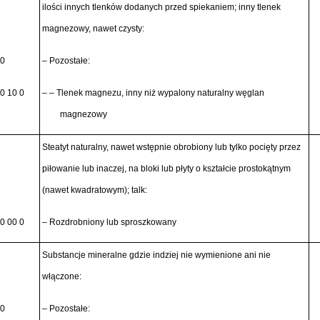
ilości innych tlenków dodanych przed spiekaniem; inny tlenek
magnezowy, nawet czysty:
90
– Pozostałe:
0 10 0
– – Tlenek magnezu, inny niż wypalony naturalny węglan
magnezowy
Steatyt naturalny, nawet wstępnie obrobiony lub tylko pocięty przez
piłowanie lub inaczej, na bloki lub płyty o kształcie prostokątnym
(nawet kwadratowym); talk:
0 00 0
– Rozdrobniony lub sproszkowany
Substancje mineralne gdzie indziej nie wymienione ani nie
włączone:
90
– Pozostałe: