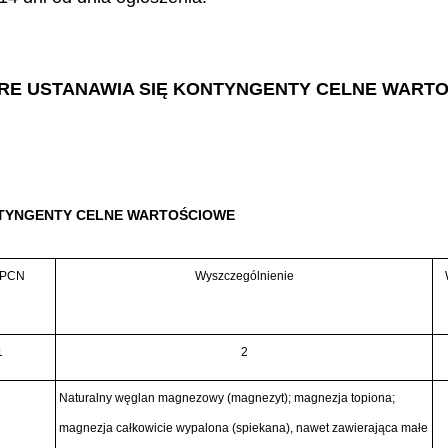
TÓRE USTANAWIA SIĘ KONTYNGENTY CELNE WART
NTYNGENTY CELNE WARTOŚCIOWE
 PCN
Wyszczególnienie
1
2
Naturalny węglan magnezowy (magnezyt); magnezja topiona;
magnezja całkowicie wypalona (spiekana), nawet zawierająca małe