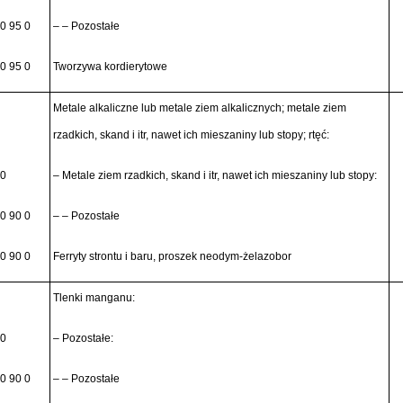
0 95 0
– – Pozostałe
0 95 0
Tworzywa kordierytowe
Metale alkaliczne lub metale ziem alkalicznych; metale ziem
rzadkich, skand i itr, nawet ich mieszaniny lub stopy; rtęć:
30
– Metale ziem rzadkich, skand i itr, nawet ich mieszaniny lub stopy:
0 90 0
– – Pozostałe
0 90 0
Ferryty strontu i baru, proszek neodym-żelazobor
Tlenki manganu:
90
– Pozostałe:
0 90 0
– – Pozostałe