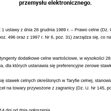
przemysłu elektronicznego.
kt 1 ustawy z dnia 28 grudnia 1989 r. – Prawo celne (Dz. U
poz. 496 oraz z 1997 r. Nr 6, poz. 31) zarządza się, co n
ontyngenty dodatkowe celne wartościowe, w wysokości 
, dla których ustanawia się preferencyjne zerowe stawk
ię stawek celnych określonych w Taryfie celnej, stanowi
ceł na towary przywożone z zagranicy (Dz. U. Nr 145, poz
4 dni od dnia ogłoszenia.