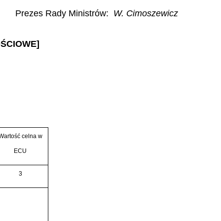
Prezes Rady Ministrów:
W. Cimoszewicz
OŚCIOWE]
Wartość celna w
ECU
3