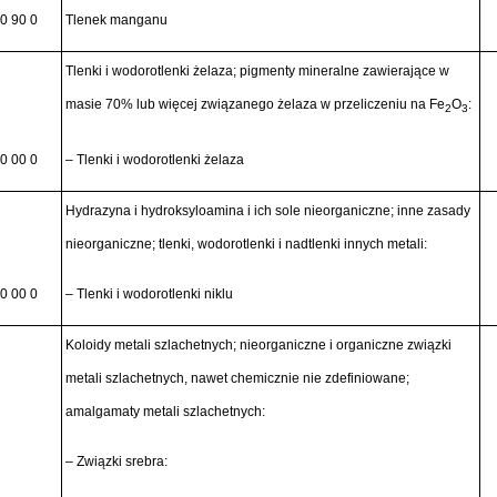
0 90 0
Tlenek manganu
Tlenki i wodorotlenki żelaza; pigmenty mineralne zawierające w
masie 70% lub więcej związanego żelaza w przeliczeniu na Fe
O
:
2
3
0 00 0
– Tlenki i wodorotlenki żelaza
Hydrazyna i hydroksyloamina i ich sole nieorganiczne; inne zasady
nieorganiczne; tlenki, wodorotlenki i nadtlenki innych metali:
0 00 0
– Tlenki i wodorotlenki niklu
Koloidy metali szlachetnych; nieorganiczne i organiczne związki
metali szlachetnych, nawet chemicznie nie zdefiniowane;
amalgamaty metali szlachetnych:
– Związki srebra: