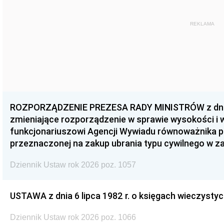
REKLAMA
ROZPORZĄDZENIE PREZESA RADY MINISTRÓW z dnia 3
zmieniające rozporządzenie w sprawie wysokości i
funkcjonariuszowi Agencji Wywiadu równoważnika p
przeznaczonej na zakup ubrania typu cywilnego w 
Dziennik Ustaw rok 2026 poz. 1057
USTAWA z dnia 6 lipca 1982 r. o księgach wieczystyc
Dziennik Ustaw rok 2026 poz. 1066