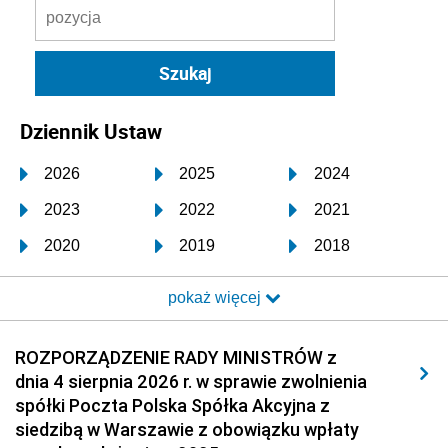
Dziennik Ustaw
2026
2025
2024
2023
2022
2021
2020
2019
2018
2017
2016
2015
pokaż więcej
2014
2013
2012
2011
2010
2009
ROZPORZĄDZENIE RADY MINISTRÓW z
dnia 4 sierpnia 2026 r. w sprawie zwolnienia
2008
2007
2006
spółki Poczta Polska Spółka Akcyjna z
2005
2004
2003
siedzibą w Warszawie z obowiązku wpłaty