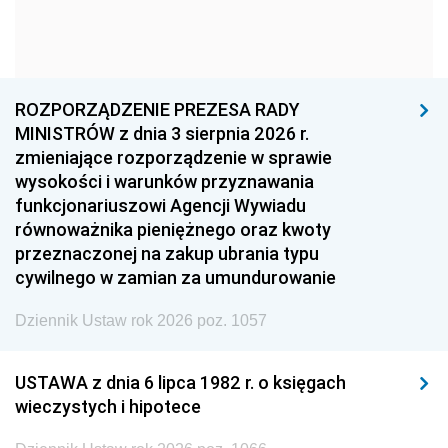
1963
1962
1961
1960
1959
1958
1957
1956
1955
ROZPORZĄDZENIE PREZESA RADY
MINISTRÓW z dnia 3 sierpnia 2026 r.
1954
1953
1952
zmieniające rozporządzenie w sprawie
1951
1950
1949
wysokości i warunków przyznawania
funkcjonariuszowi Agencji Wywiadu
1948
1947
1946
równoważnika pieniężnego oraz kwoty
1945
1944
1939
przeznaczonej na zakup ubrania typu
cywilnego w zamian za umundurowanie
1938
1937
1936
Dziennik Ustaw rok 2026 poz. 1057
1935
1934
1933
1932
1931
1930
USTAWA z dnia 6 lipca 1982 r. o księgach
1929
1928
1927
wieczystych i hipotece
1926
1925
1924