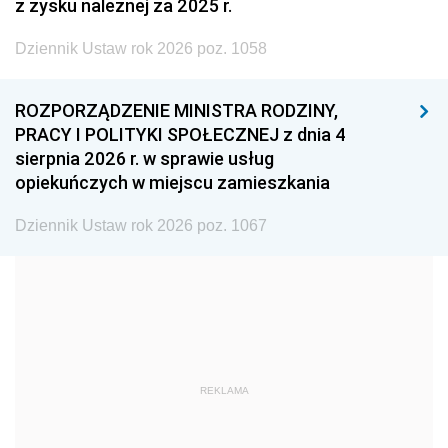
z zysku należnej za 2025 r.
2002
2001
2000
Dziennik Ustaw rok 2026 poz. 1058
1999
1998
1997
1996
1995
1994
ROZPORZĄDZENIE MINISTRA RODZINY,
1993
1992
1991
PRACY I POLITYKI SPOŁECZNEJ z dnia 4
sierpnia 2026 r. w sprawie usług
1990
1989
1988
opiekuńczych w miejscu zamieszkania
1987
1986
1985
Dziennik Ustaw rok 2026 poz. 1067
1984
1983
1982
1981
1980
1979
1978
1977
1976
1975
1974
1973
1972
1971
1970
REKLAMA
1969
1968
1967
1966
1965
1964