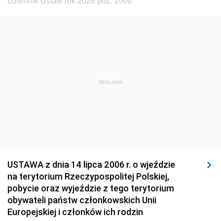
Dziennik Ustaw rok 2026 poz. 1066
1923
1922
1921
1920
1919
1918
REKLAMA
USTAWA z dnia 14 lipca 2006 r. o wjeździe
na terytorium Rzeczypospolitej Polskiej,
pobycie oraz wyjeździe z tego terytorium
obywateli państw członkowskich Unii
Europejskiej i członków ich rodzin