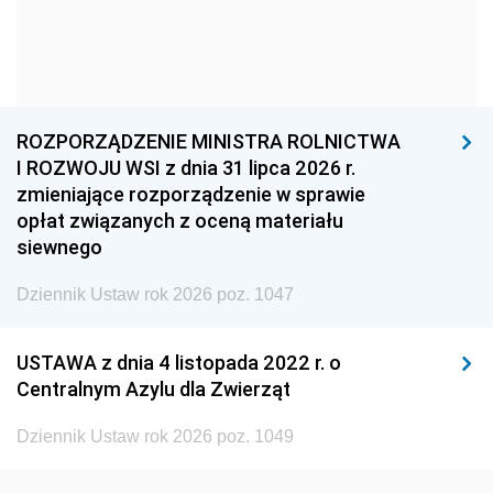
1957
1956
1955
1954
1953
1952
1951
1950
1949
ROZPORZĄDZENIE MINISTRA ROLNICTWA
1948
1947
1946
I ROZWOJU WSI z dnia 31 lipca 2026 r.
1945
1944
1939
zmieniające rozporządzenie w sprawie
opłat związanych z oceną materiału
1938
1937
1936
siewnego
1935
1934
1933
Dziennik Ustaw rok 2026 poz. 1047
1932
1931
1930
1929
1928
1927
USTAWA z dnia 4 listopada 2022 r. o
Centralnym Azylu dla Zwierząt
1926
1925
1924
1923
1922
1921
Dziennik Ustaw rok 2026 poz. 1049
1920
1919
1918