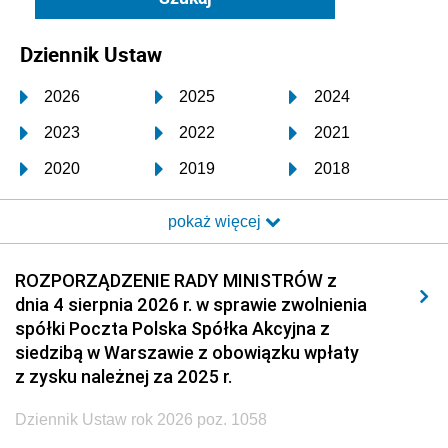
Dziennik Ustaw
2026
2025
2024
2023
2022
2021
2020
2019
2018
2017
2016
2015
pokaż więcej
2014
2013
2012
2011
2010
2009
ROZPORZĄDZENIE RADY MINISTRÓW z
dnia 4 sierpnia 2026 r. w sprawie zwolnienia
2008
2007
2006
spółki Poczta Polska Spółka Akcyjna z
2005
2004
2003
siedzibą w Warszawie z obowiązku wpłaty
z zysku należnej za 2025 r.
2002
2001
2000
Dziennik Ustaw rok 2026 poz. 1058
1999
1998
1997