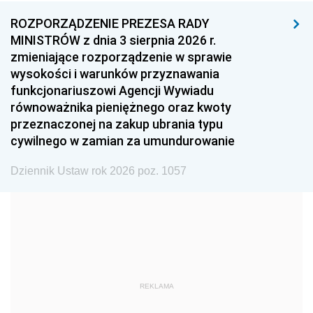
1996
1995
1994
ROZPORZĄDZENIE PREZESA RADY
1993
1992
1991
MINISTRÓW z dnia 3 sierpnia 2026 r.
zmieniające rozporządzenie w sprawie
1990
1989
1988
wysokości i warunków przyznawania
1987
1986
1985
funkcjonariuszowi Agencji Wywiadu
równoważnika pieniężnego oraz kwoty
1984
1983
1982
przeznaczonej na zakup ubrania typu
1981
1980
1979
cywilnego w zamian za umundurowanie
1978
1977
1976
Dziennik Ustaw rok 2026 poz. 1057
1975
1974
1973
1972
1971
1970
1969
1968
1967
1966
1965
1964
1963
1962
1961
REKLAMA
1960
1959
1958