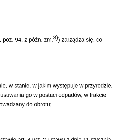
3)
, poz. 94, z późn. zm.
) zarządza się, co
ie, w stanie, w jakim występuje w przyrodzie,
 usuwania go w postaci odpadów, w trakcie
prowadzany do obrotu;
awie art. 4 ust. 2 ustawy z dnia 11 stycznia