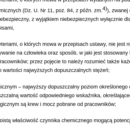
4)
micznych (Dz. U. Nr 11, poz. 84, z późn. zm.
), zwanej 
iebezpieczny, z wyjątkiem niebezpiecznych wyłącznie dla
pisami,
yteriami, o których mowa w przepisach ustawy, nie jest n
ywanie na człowieka oraz sposób, w jaki jest stosowany
racowników; przez pojęcie to należy rozumieć także każ
o wartości najwyższych dopuszczalnych stężeń;
ogicznym – najwyższy dopuszczalny poziom określonego 
szczalną wartość odpowiedniego wskaźnika, określając
ogicznym są krew i mocz pobrane od pracowników;
oistą właściwość czynnika chemicznego mogącą potenc