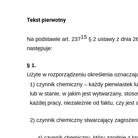
Tekst pierwotny
15
Na podstawie art. 237
§ 2 ustawy z dnia 26
następuje:
§ 1.
Użyte w rozporządzeniu określenia oznaczaj
1) czynnik chemiczny – każdy pierwiastek lu
lub w stanie, w jakim jest wytwarzany, sto
każdej pracy, niezależnie od faktu, czy jest
2) czynnik chemiczny stwarzający zagrożen
a) czynnik chemiczny, który zgodnie z kr