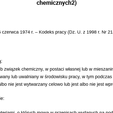
chemicznych
2)
 czerwca 1974 r. – Kodeks pracy (Dz. U. z 1998 r. Nr 21
ą:
b związek chemiczny, w postaci własnej lub w mieszanin
sowany lub uwalniany w środowisku pracy, w tym podczas
 albo nie jest wytwarzany celowo lub jest albo nie jest w
ie:
yteriami, o których mowa w przepisach wydanych na podst