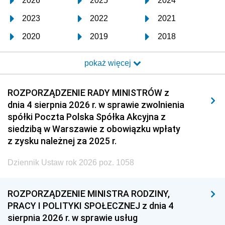
2026
2025
2024
2023
2022
2021
2020
2019
2018
2017
2016
2015
pokaż więcej
2014
2013
2012
2011
2010
2009
ROZPORZĄDZENIE RADY MINISTRÓW z
dnia 4 sierpnia 2026 r. w sprawie zwolnienia
2008
2007
2006
spółki Poczta Polska Spółka Akcyjna z
2005
2004
2003
siedzibą w Warszawie z obowiązku wpłaty
z zysku należnej za 2025 r.
2002
2001
2000
Dziennik Ustaw rok 2026 poz. 1058
1999
1998
1997
1996
1995
1994
ROZPORZĄDZENIE MINISTRA RODZINY,
1993
1992
1991
PRACY I POLITYKI SPOŁECZNEJ z dnia 4
sierpnia 2026 r. w sprawie usług
1990
1989
1988