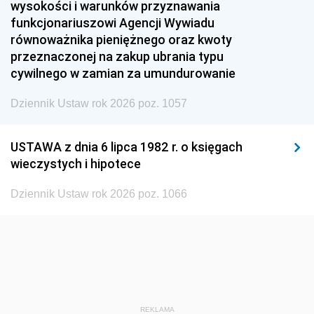
1951
1950
1949
wysokości i warunków przyznawania
funkcjonariuszowi Agencji Wywiadu
1948
1947
1946
równoważnika pieniężnego oraz kwoty
1945
1944
1939
przeznaczonej na zakup ubrania typu
cywilnego w zamian za umundurowanie
1938
1937
1936
Dziennik Ustaw rok 2026 poz. 1057
1935
1934
1933
1932
1931
1930
USTAWA z dnia 6 lipca 1982 r. o księgach
1929
1928
1927
wieczystych i hipotece
1926
1925
1924
Dziennik Ustaw rok 2026 poz. 1066
1923
1922
1921
1920
1919
1918
REKLAMA