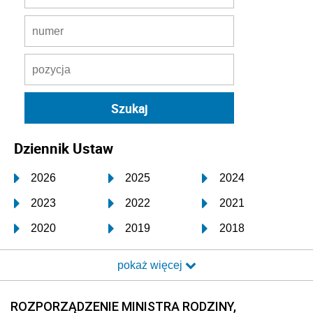
Dziennik Ustaw
2026
2025
2024
2023
2022
2021
2020
2019
2018
2017
2016
2015
pokaż więcej
2014
2013
2012
2011
2010
2009
ROZPORZĄDZENIE MINISTRA RODZINY,