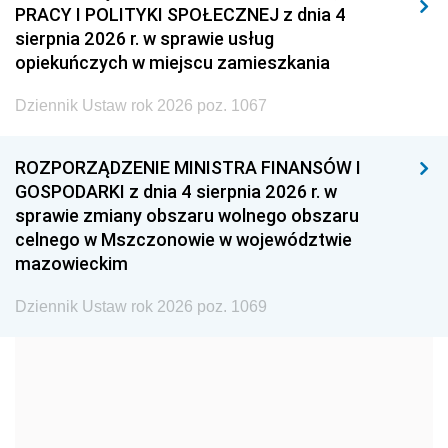
PRACY I POLITYKI SPOŁECZNEJ z dnia 4
2008
2007
2006
sierpnia 2026 r. w sprawie usług
2005
2004
2003
opiekuńczych w miejscu zamieszkania
2002
2001
2000
Dziennik Ustaw rok 2026 poz. 1067
1999
1998
1997
ROZPORZĄDZENIE MINISTRA FINANSÓW I
1996
1995
1994
GOSPODARKI z dnia 4 sierpnia 2026 r. w
1993
1992
1991
sprawie zmiany obszaru wolnego obszaru
celnego w Mszczonowie w województwie
1990
1989
1988
mazowieckim
1987
1986
1985
Dziennik Ustaw rok 2026 poz. 1069
1984
1983
1982
1981
1980
1979
1978
1977
1976
1975
1974
1973