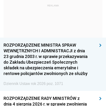
1972
1971
1970
REKLAMA
1969
1968
1967
1966
1965
1964
1963
1962
1961
1960
1959
1958
1957
1956
1955
ROZPORZĄDZENIE MINISTRA SPRAW
WEWNĘTRZNYCH I ADMINISTRACJI z dnia
1954
1953
1952
23 grudnia 2003 r. w sprawie przekazywania
1951
1950
1949
do Zakładu Ubezpieczeń Społecznych
składek na ubezpieczenia emerytalne i
1948
1947
1946
rentowe policjantów zwolnionych ze służby
1945
1944
1939
Dziennik Ustaw rok 2026 poz. 1071
1938
1937
1936
1935
1934
1933
ROZPORZĄDZENIE RADY MINISTRÓW z
dnia 4 sierpnia 2026 r. w sprawie zwolnienia
1932
1931
1930