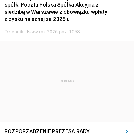
spółki Poczta Polska Spółka Akcyjna z
1929
1928
1927
siedzibą w Warszawie z obowiązku wpłaty
z zysku należnej za 2025 r.
1926
1925
1924
1923
1922
1921
Dziennik Ustaw rok 2026 poz. 1058
1920
1919
1918
REKLAMA
ROZPORZĄDZENIE PREZESA RADY