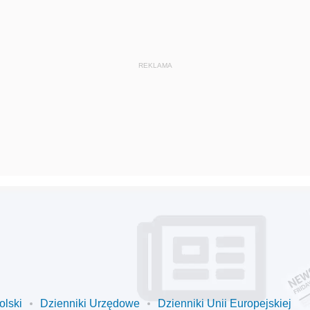
olski
Dzienniki Urzędowe
Dzienniki Unii Europejskiej