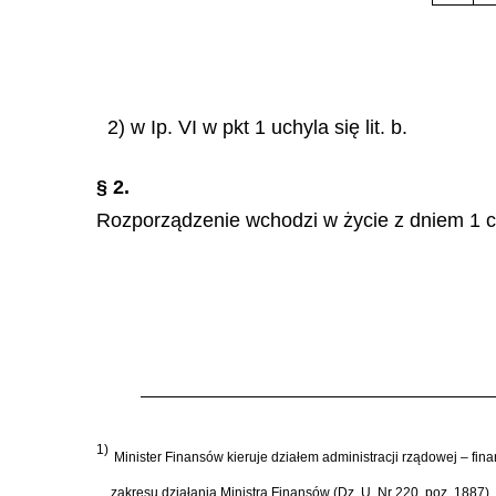
2) w Ip. VI w pkt 1 uchyla się lit. b.
§ 2.
Rozporządzenie wchodzi w życie z dniem 1 c
1)
Minister Finansów kieruje działem administracji rządowej – fi
zakresu działania Ministra Finansów (Dz. U. Nr 220, poz. 1887).