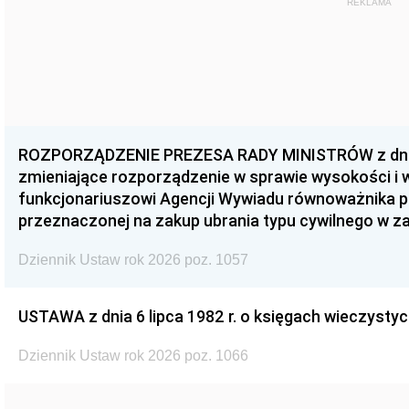
REKLAMA
ROZPORZĄDZENIE PREZESA RADY MINISTRÓW z dnia 3
zmieniające rozporządzenie w sprawie wysokości i
funkcjonariuszowi Agencji Wywiadu równoważnika p
przeznaczonej na zakup ubrania typu cywilnego w 
Dziennik Ustaw rok 2026 poz. 1057
USTAWA z dnia 6 lipca 1982 r. o księgach wieczystyc
Dziennik Ustaw rok 2026 poz. 1066