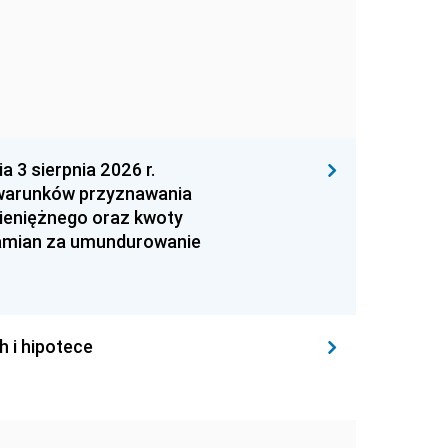
 sierpnia 2026 r.
 warunków przyznawania
ieniężnego oraz kwoty
zamian za umundurowanie
h i hipotece