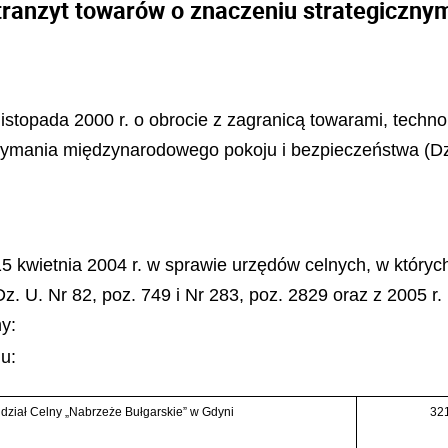
tranzyt towarów o znaczeniu strategiczny
 listopada 2000 r. o obrocie z zagranicą towarami, techn
zymania międzynarodowego pokoju i bezpieczeństwa (Dz.
5 kwietnia 2004 r. w sprawie urzędów celnych, w który
. U. Nr 82, poz. 749 i Nr 283, poz. 2829 oraz z 2005 r.
y:
iu:
dział Celny „Nabrzeże Bułgarskie” w Gdyni
32