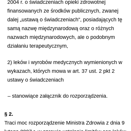
2004 r. o
ś
wiadczeniach opieki zdrowotnej
finansowanych ze
ś
rodk
ó
w publicznych, zwanej
dalej
„
ustaw
ą
o
ś
wiadczeniach”, posiadaj
ą
cych t
ę
sam
ą
nazw
ę
mi
ę
dzynarodow
ą
oraz o r
óż
nych
nazwach mi
ę
dzynarodowych, ale o podobnym
dzia
ł
aniu terapeutycznym,
2) leków i wyrobów medycznych wymienionych w
wykazach, których mowa w art. 37 ust. 2 pkt 2
ustawy o świadczeniach
–
stanowi
ą
ce za
łą
cznik do rozporz
ą
dzenia.
§ 2.
Traci moc rozporządzenie Ministra Zdrowia z dnia 9