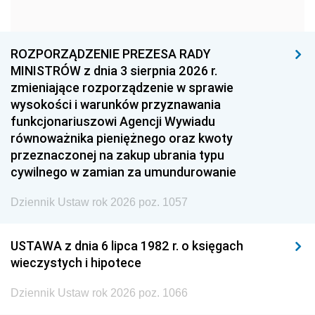
1963
1962
1961
1960
1959
1958
1957
1956
1955
ROZPORZĄDZENIE PREZESA RADY
MINISTRÓW z dnia 3 sierpnia 2026 r.
1954
1953
1952
zmieniające rozporządzenie w sprawie
1951
1950
1949
wysokości i warunków przyznawania
funkcjonariuszowi Agencji Wywiadu
1948
1947
1946
równoważnika pieniężnego oraz kwoty
1945
1944
1939
przeznaczonej na zakup ubrania typu
cywilnego w zamian za umundurowanie
1938
1937
1936
Dziennik Ustaw rok 2026 poz. 1057
1935
1934
1933
1932
1931
1930
USTAWA z dnia 6 lipca 1982 r. o księgach
1929
1928
1927
wieczystych i hipotece
1926
1925
1924
Dziennik Ustaw rok 2026 poz. 1066
1923
1922
1921