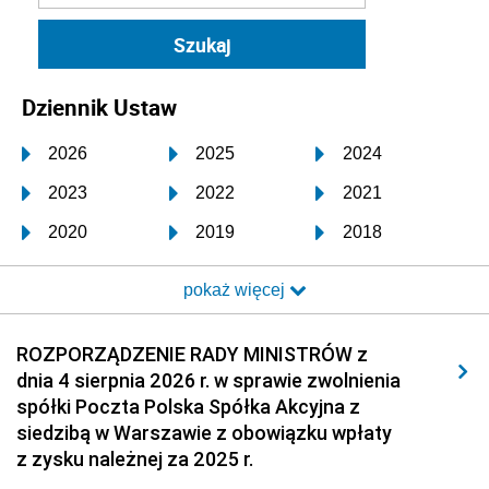
Dziennik Ustaw
2026
2025
2024
2023
2022
2021
2020
2019
2018
2017
2016
2015
pokaż więcej
2014
2013
2012
2011
2010
2009
ROZPORZĄDZENIE RADY MINISTRÓW z
dnia 4 sierpnia 2026 r. w sprawie zwolnienia
2008
2007
2006
spółki Poczta Polska Spółka Akcyjna z
2005
2004
2003
siedzibą w Warszawie z obowiązku wpłaty
z zysku należnej za 2025 r.
2002
2001
2000