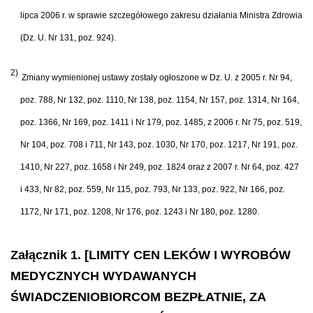
lipca 2006 r. w sprawie szczegółowego zakresu działania Ministra Zdrowia
(Dz. U. Nr 131, poz. 924).
2)
Zmiany wymienionej ustawy zosta
ł
y og
ł
oszone w Dz. U. z 2005 r. Nr 94,
poz. 788, Nr 132, poz. 1110, Nr 138, poz. 1154, Nr 157, poz. 1314, Nr 164,
poz. 1366, Nr 169, poz. 1411 i Nr 179, poz. 1485, z 2006 r. Nr 75, poz. 519,
Nr 104, poz. 708 i 711, Nr 143, poz. 1030, Nr 170, poz. 1217, Nr 191, poz.
1410, Nr 227, poz. 1658 i Nr 249, poz. 1824 oraz z 2007 r. Nr 64, poz. 427
i 433, Nr 82, poz. 559, Nr 115, poz. 793, Nr 133, poz. 922, Nr 166, poz.
1172, Nr 171, poz. 1208, Nr 176, poz. 1243 i Nr 180, poz. 1280.
Załącznik 1. [LIMITY CEN LEKÓW I WYROBÓW
MEDYCZNYCH WYDAWANYCH
ŚWIADCZENIOBIORCOM BEZPŁATNIE, ZA