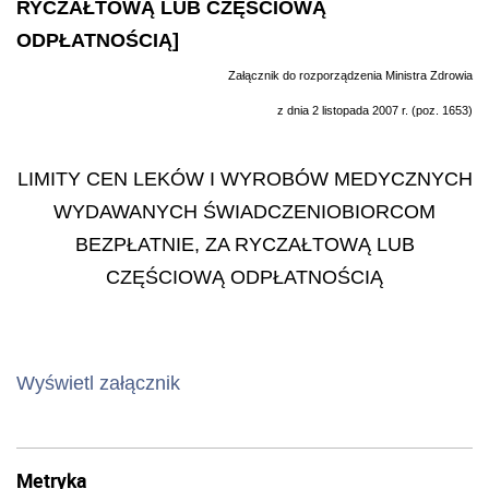
RYCZAŁTOWĄ LUB CZĘŚCIOWĄ
ODPŁATNOŚCIĄ]
Za
łą
cznik do rozporz
ą
dzenia Ministra Zdrowia
z dnia 2 listopada 2007 r. (poz. 1653)
LIMITY CEN LEK
Ó
W I WYROB
Ó
W MEDYCZNYCH
WYDAWANYCH
Ś
WIADCZENIOBIORCOM
BEZP
Ł
ATNIE, ZA RYCZA
Ł
TOW
Ą
LUB
CZ
ĘŚ
CIOW
Ą
ODP
Ł
ATNO
Ś
CI
Ą
Wyświetl załącznik
Metryka