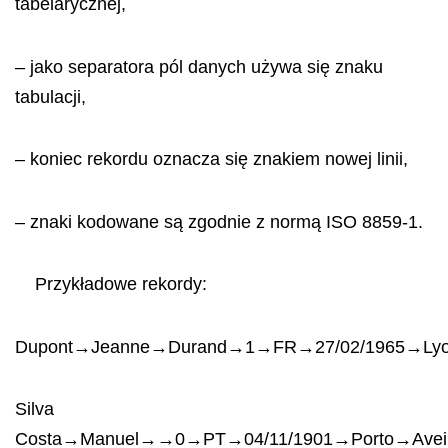
tabelarycznej,
– jako separatora pól danych używa się znaku
tabulacji,
– koniec rekordu oznacza się znakiem nowej linii,
– znaki kodowane są zgodnie z normą ISO 8859-1.
Przykładowe rekordy:
Dupont→Jeanne→Durand→1→FR→27/02/1965→Ly
Silva
Costa→Manuel→→0→PT→04/11/1901→Porto→Ave