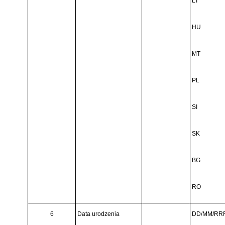
LT
HU
MT
PL
SI
SK
BG
RO
6
Data urodzenia
DD/MM/RR