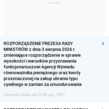
REKLAMA
1969
1968
1967
1966
1965
1964
1963
1962
1961
1960
1959
1958
1957
1956
1955
ROZPORZĄDZENIE PREZESA RADY
MINISTRÓW z dnia 3 sierpnia 2026 r.
1954
1953
1952
zmieniające rozporządzenie w sprawie
1951
1950
1949
wysokości i warunków przyznawania
funkcjonariuszowi Agencji Wywiadu
1948
1947
1946
równoważnika pieniężnego oraz kwoty
1945
1944
1939
przeznaczonej na zakup ubrania typu
cywilnego w zamian za umundurowanie
1938
1937
1936
Dziennik Ustaw rok 2026 poz. 1057
1935
1934
1933
1932
1931
1930