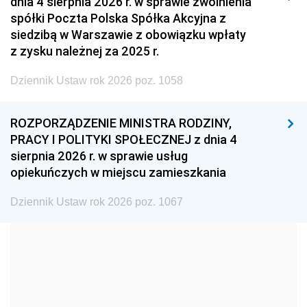
dnia 4 sierpnia 2026 r. w sprawie zwolnienia
2008
2007
2006
spółki Poczta Polska Spółka Akcyjna z
2005
2004
2003
siedzibą w Warszawie z obowiązku wpłaty
z zysku należnej za 2025 r.
2002
2001
2000
Dziennik Ustaw rok 2026 poz. 1058
1999
1998
1997
1996
1995
1994
ROZPORZĄDZENIE MINISTRA RODZINY,
1993
1992
1991
PRACY I POLITYKI SPOŁECZNEJ z dnia 4
sierpnia 2026 r. w sprawie usług
1990
1989
1988
opiekuńczych w miejscu zamieszkania
1987
1986
1985
Dziennik Ustaw rok 2026 poz. 1067
1984
1983
1982
1981
1980
1979
1978
1977
1976
1975
1974
1973
1972
1971
1970