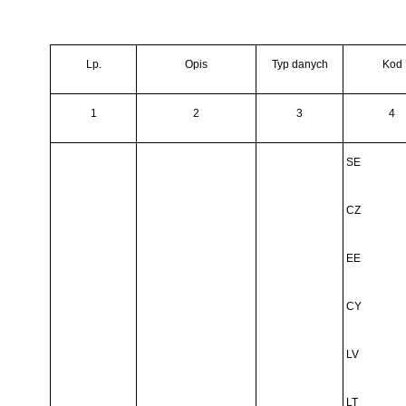
Lp.
Opis
Typ danych
Kod
1
2
3
4
SE
CZ
EE
CY
LV
LT