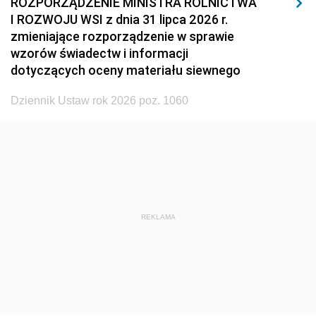
ROZPORZĄDZENIE MINISTRA ROLNICTWA
1929
1928
1927
I ROZWOJU WSI z dnia 31 lipca 2026 r.
zmieniające rozporządzenie w sprawie
1926
1925
1924
wzorów świadectw i informacji
1923
1922
1921
dotyczących oceny materiału siewnego
1920
1919
1918
Dziennik Ustaw rok 2026 poz. 1060
REKLAMA