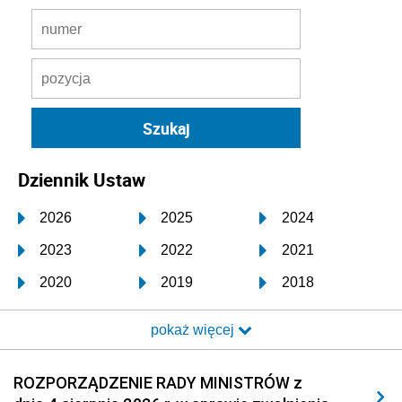
Dziennik Ustaw
2026
2025
2024
2023
2022
2021
2020
2019
2018
2017
2016
2015
pokaż więcej
2014
2013
2012
2011
2010
2009
ROZPORZĄDZENIE RADY MINISTRÓW z