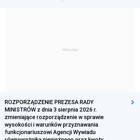
1981
1980
1979
1978
1977
1976
1975
1974
1973
1972
1971
1970
REKLAMA
1969
1968
1967
1966
1965
1964
1963
1962
1961
1960
1959
1958
1957
1956
1955
ROZPORZĄDZENIE PREZESA RADY
MINISTRÓW z dnia 3 sierpnia 2026 r.
1954
1953
1952
zmieniające rozporządzenie w sprawie
1951
1950
1949
wysokości i warunków przyznawania
funkcjonariuszowi Agencji Wywiadu
1948
1947
1946
równoważnika pieniężnego oraz kwoty