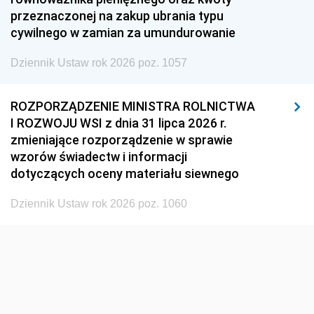
1945
1944
1939
przeznaczonej na zakup ubrania typu
cywilnego w zamian za umundurowanie
1938
1937
1936
Dziennik Ustaw rok 2026 poz. 1057
1935
1934
1933
1932
1931
1930
ROZPORZĄDZENIE MINISTRA ROLNICTWA
1929
1928
1927
I ROZWOJU WSI z dnia 31 lipca 2026 r.
zmieniające rozporządzenie w sprawie
1926
1925
1924
wzorów świadectw i informacji
1923
1922
1921
dotyczących oceny materiału siewnego
1920
1919
1918
Dziennik Ustaw rok 2026 poz. 1060