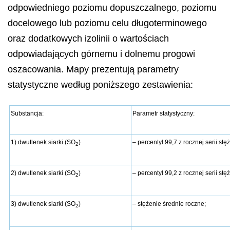
odpowiedniego poziomu dopuszczalnego, poziomu
docelowego lub poziomu celu długoterminowego
oraz dodatkowych izolinii o wartościach
odpowiadających górnemu i dolnemu progowi
oszacowania. Mapy prezentują parametry
statystyczne według poniższego zestawienia:
Substancja:
Parametr statystyczny:
1) dwutlenek siarki (SO
)
– percentyl 99,7 z rocznej serii s
2
2) dwutlenek siarki (SO
)
– percentyl 99,2 z rocznej serii st
2
3) dwutlenek siarki (SO
)
– stężenie średnie roczne;
2