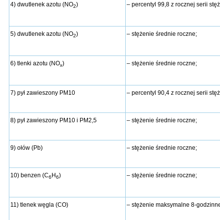
4) dwutlenek azotu (NO
)
– percentyl 99,8 z rocznej serii s
2
5) dwutlenek azotu (NO
)
– stężenie średnie roczne;
2
6) tlenki azotu (NO
)
– stężenie średnie roczne;
x
7) pył zawieszony PM10
– percentyl 90,4 z rocznej serii st
8) pył zawieszony PM10 i PM2,5
– stężenie średnie roczne;
9) ołów (Pb)
– stężenie średnie roczne;
10) benzen (C
H
)
– stężenie średnie roczne;
6
6
11) tlenek węgla (CO)
– stężenie maksymalne 8-godzinne