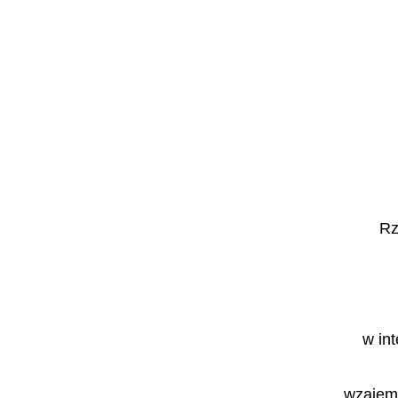
Rz
w in
wzajemn