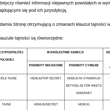
dotyczy również informacji niejawnych powstałych w wy
jdującymi się pod ich jurysdykcją.
damia Stronę otrzymującą o zmianach klauzul tajności w
lauzule tajności są równorzędne:
CZYPOSPOLITEJ
W KRÓLESTWIE SZWECJI
OD
POLSKIEJ
PODMIOTY WOJSKOWE
PODMIOTY CYWILNE
IŚLE TAJNE
HEMLIG/TOP SECRET
HEMLIG AV SYNNERLIG
BETYDELSE FÖR RIKETS
SÄKERHET
TAJNE
HEMLIG/SECRET
HEMLIG